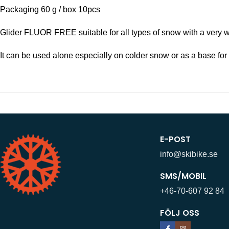
Packaging 60 g / box 10pcs
Glider FLUOR FREE suitable for all types of snow with a very w
It can be used alone especially on colder snow or as a base for l
E-POST
info@skibike.se
SMS/MOBIL
+46-70-607 92 84
FÖLJ OSS