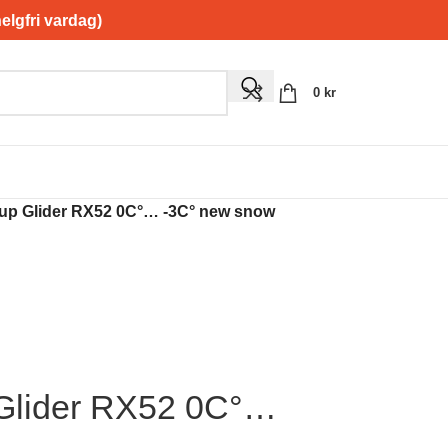
gfri vardag)
0
kr
up Glider RX52 0C°… -3C° new snow
Glider RX52 0C°…