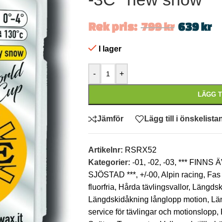
Rek pris:
799
kr
639
kr
I lager
-
+
LÄGG T
Jämför
Lägg till i önskelista
Artikelnr:
RSRX52
Kategorier:
-01
,
-02
,
-03
,
*** FINNS
SJÖSTAD ***
,
+/-00
,
Alpin racing
,
Fas
fluorfria
,
Hårda tävlingsvallor
,
Längdski
Längdskidåkning långlopp motion
,
Lä
service för tävlingar och motionslopp
,