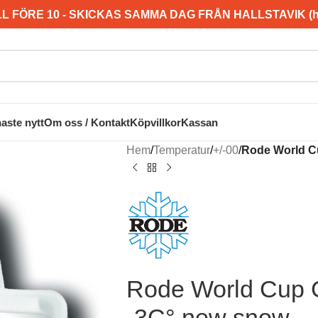
L FÖRE 10 - SKICKAS SAMMA DAG FRÅN HALLSTAVIK (hel
aste nytt
Om oss / Kontakt
Köpvillkor
Kassan
Hem
/
Temperatur
/
+/-00
/
Rode World C
Rode World Cup 
-3C° new snow