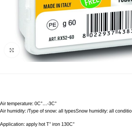
Click to enlarge
Air temperature: 0C°…-3C°
Air humidity: /Type of snow: all typesSnow humidity: all conditi
Application: apply hot T° iron 130C°