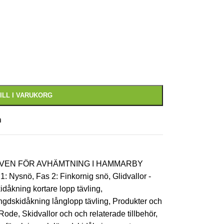
ILL I VARUKORG
n
 ÄVEN FÖR AVHÄMTNING I HAMMARBY
 1: Nysnö
,
Fas 2: Finkornig snö
,
Glidvallor -
dåkning kortare lopp tävling
,
ngdskidåkning långlopp tävling
,
Produkter och
Rode
,
Skidvallor och och relaterade tillbehör
,