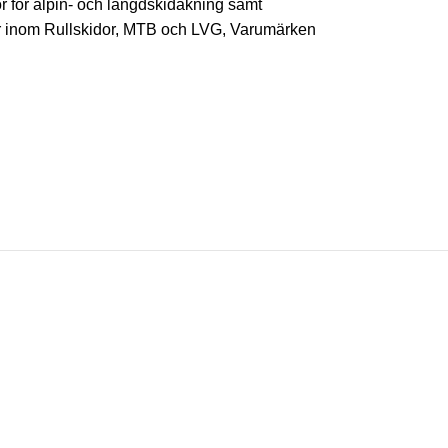
ör för alpin- och längdskidåkning samt
ör inom Rullskidor, MTB och LVG
,
Varumärken