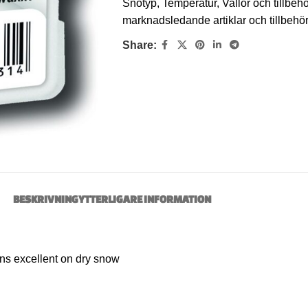
Snötyp
,
Temperatur
,
Vallor och tillbeh
marknadsledande artiklar och tillbeh
Share:
BESKRIVNING
YTTERLIGARE INFORMATION
ons excellent on dry snow