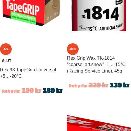
-5%
-39%
Rex Grip Wax TK-1814
SLUT
”coarse, art.snow” -1…-15°C
Rex 93 TapeGrip Universal
(Racing Service Line), 45g
+5…-20°C
229
kr
139
kr
Rek pris:
199
kr
189
kr
Rek pris: