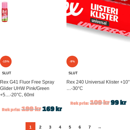
-15%
-9%
SLUT
SLUT
Rex G41 Fluor Free Spray
Rex 240 Universal Klister +10°
Glider UHW Pink/Green
…-30°C
+5…-20°C, 60ml
109
kr
99
kr
Rek pris:
199
kr
169
kr
Rek pris:
1
2
3
4
5
6
7
→