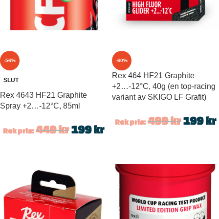
-56%
-60%
Rex 464 HF21 Graphite
SLUT
+2…-12°C, 40g (en top-racing
Rex 4643 HF21 Graphite
variant av SKIGO LF Grafit)
Spray +2…-12°C, 85ml
499
kr
199
kr
Rek pris:
449
kr
199
kr
Rek pris: