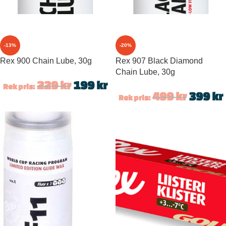
-13%
-20%
Rex 900 Chain Lube, 30g
Rex 907 Black Diamond
Chain Lube, 30g
229
kr
199
kr
Rek pris:
499
kr
399
kr
Rek pris: