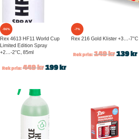
-56%
-7%
Rex 4613 HF11 World Cup
Rex 216 Gold Klister +3…-7°C
Limited Edition Spray
+2…-2°C, 85ml
149
kr
139
kr
Rek pris:
449
kr
199
kr
Rek pris: