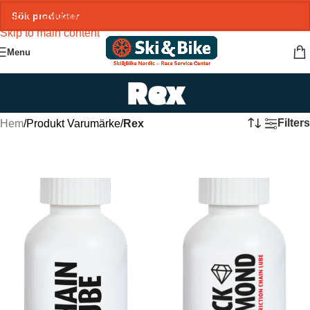
Skip to navigation
Skip to main content
Menu
Rex
Filters
Hem
/
Produkt Varumärke
/
Rex