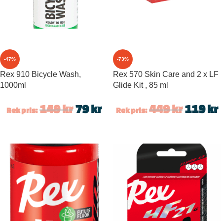
-47%
-73%
Rex 910 Bicycle Wash,
Rex 570 Skin Care and 2 x LF
1000ml
Glide Kit , 85 ml
149
kr
79
kr
449
kr
119
kr
Rek pris:
Rek pris: