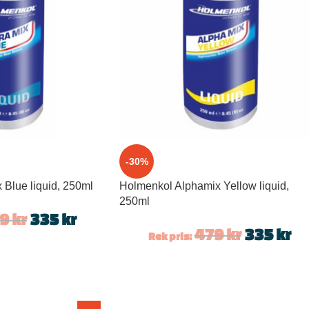
-30%
 Blue liquid, 250ml
Holmenkol Alphamix Yellow liquid,
250ml
79
kr
335
kr
479
kr
335
kr
Rek pris: