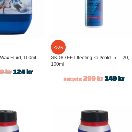
-50%
 Wax Fluid, 100ml
SKIGO FFT fleeting kall/cold -5 – -20,
100ml
49
kr
124
kr
299
kr
149
kr
Rek pris: