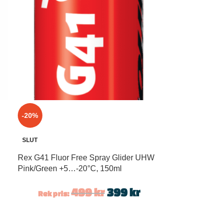
-20%
SLUT
Rex G41 Fluor Free Spray Glider UHW
Pink/Green +5…-20°C, 150ml
499
kr
399
kr
Rek pris: