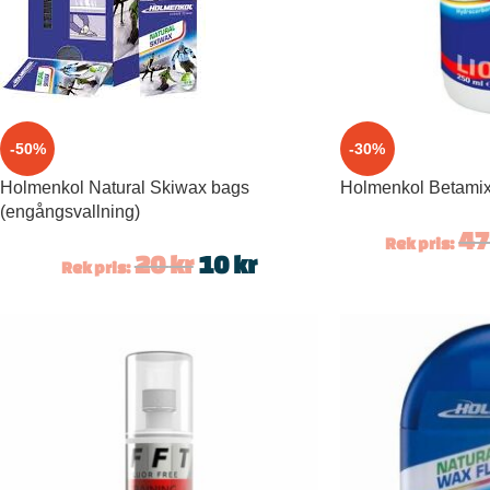
-50%
-30%
Holmenkol Natural Skiwax bags
Holmenkol Betamix
(engångsvallning)
4
Rek pris:
20
kr
10
kr
Rek pris: