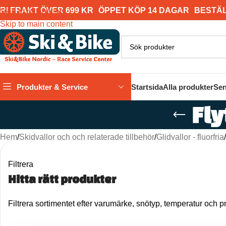
RI FRAKT ÖVER 699 KR
ÖPPET KÖP 14 DAGAR
BESTÄL
Skip to navigation
Skip to main content
Produkter & Service
Startsida
Alla produkter
Sen
Fly
Hem
/
Skidvallor och och relaterade tillbehör
/
Glidvallor - fluorfria
/
Filtrera
Hitta rätt produkter
Filtrera sortimentet efter varumärke, snötyp, temperatur och pr