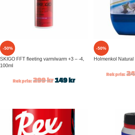
-50%
-50%
SKIGO FFT fleeting varm/warm +3 – -4,
Holmenkol Natural
100ml
2
Rek pris:
299
kr
149
kr
Rek pris: