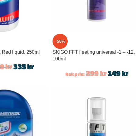
-50%
 Red liquid, 250ml
SKIGO FFT fleeting universal -1 – -12,
100ml
79
kr
335
kr
299
kr
149
kr
Rek pris: