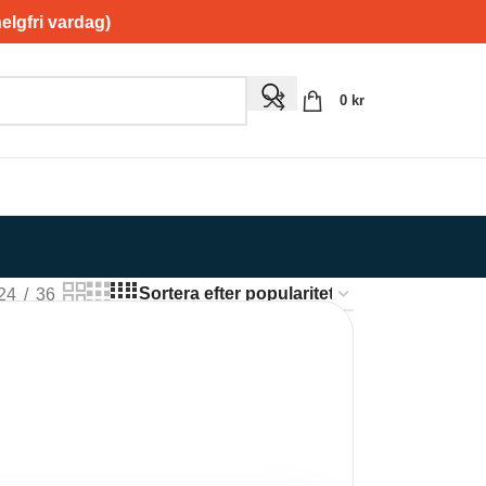
gfri vardag)
0
kr
24
36