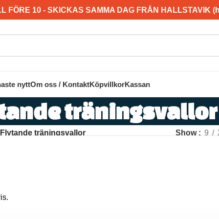
L FÖRE 10 - SKICKAS SAMMA DAG FRÅN HALLSTAVIK (hel
aste nytt
Om oss / Kontakt
Köpvillkor
Kassan
tande träningsvallor
Flytande träningsvallor
Show
9
is.