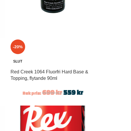
-20%
SLUT
Red Creek 1064 Fluorfri Hard Base &
Topping, flytande 90ml
699
kr
559
kr
Rek pris: