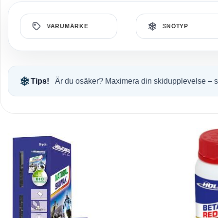
VARUMÄRKE
SNÖTYP
Tips!
Är du osäker? Maximera din skidupplevelse – se v