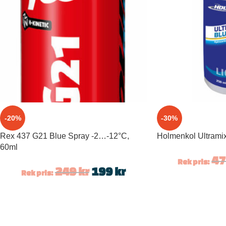
-20%
-30%
Rex 437 G21 Blue Spray -2…-12°C,
Holmenkol Ultramix
60ml
4
Rek pris:
249
kr
199
kr
Rek pris: