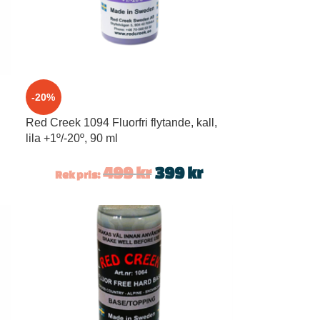
-20%
Red Creek 1094 Fluorfri flytande, kall,
lila +1º/-20º, 90 ml
499
kr
399
kr
Rek pris: