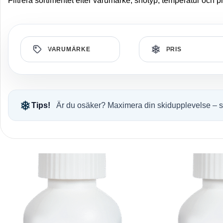
Filtrera sortimentet efter varumärke, snötyp, temperatur och pr
VARUMÄRKE
PRIS
Tips!
Är du osäker? Maximera din skidupplevelse – se v