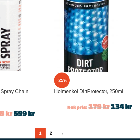
-25%
 Spray Chain
Holmenkol DirtProtector, 250ml
179
kr
134
kr
Rek pris:
49
kr
599
kr
1
2
→