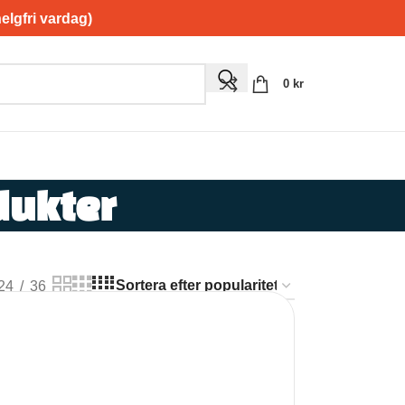
gfri vardag)
0
kr
dukter
24
36