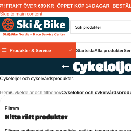
RI FRAKT ÖVER 699 KR
ÖPPET KÖP 14 DAGAR
BESTÄL
Skip to navigation
Skip to main content
Produkter & Service
Startsida
Alla produkter
Sen
Cykelolj
Cykeloljor och cykelvårdsprodukter.
Hem
/
Cykeldelar och tillbehör
/
Cykeloljor och cykelvårdsprod
Filtrera
Hitta rätt produkter