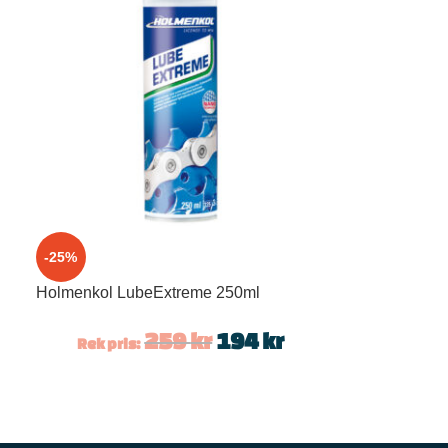
-25%
Holmenkol LubeExtreme 250ml
259
kr
194
kr
Rek pris: