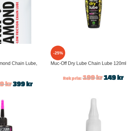
-25%
mond Chain Lube,
Muc-Off Dry Lube Chain Lube 120ml
199
kr
149
kr
Rek pris:
99
kr
399
kr