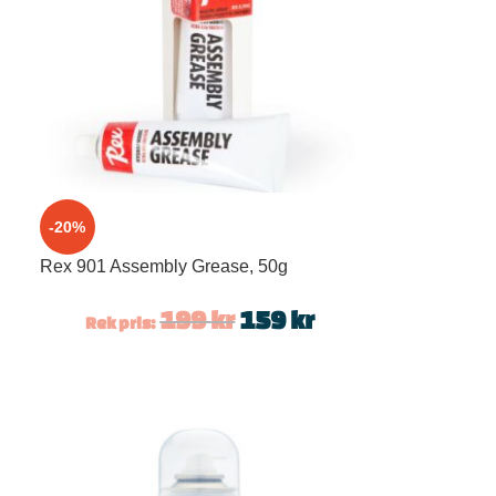
-20%
Rex 901 Assembly Grease, 50g
199
kr
159
kr
Rek pris: