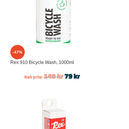
-47%
Rex 910 Bicycle Wash, 1000ml
149
kr
79
kr
Rek pris: