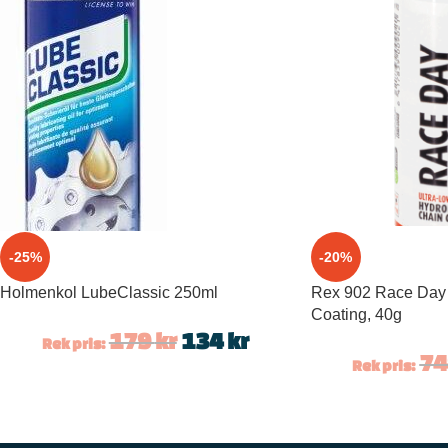
-25%
-20%
Holmenkol LubeClassic 250ml
Rex 902 Race Day
Coating, 40g
179
kr
134
kr
Rek pris:
7
Rek pris: