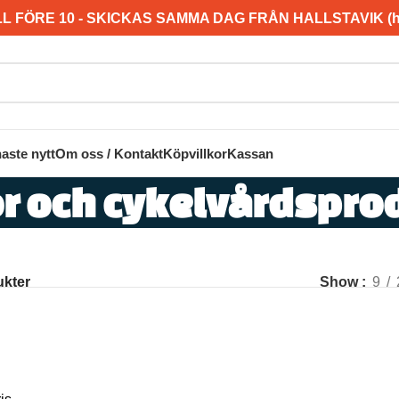
L FÖRE 10 - SKICKAS SAMMA DAG FRÅN HALLSTAVIK (hel
aste nytt
Om oss / Kontakt
Köpvillkor
Kassan
or och cykelvårdspro
ukter
Show
9