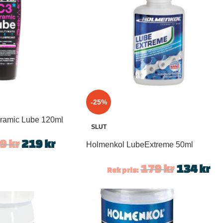
-25%
ramic Lube 120ml
SLUT
49
kr
219
kr
Holmenkol LubeExtreme 50ml
179
kr
134
kr
Rek pris: