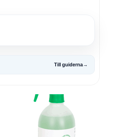
Till guiderna
→