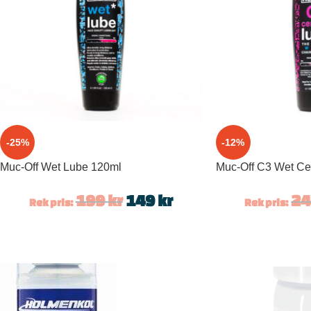
-25%
-12%
Muc-Off Wet Lube 120ml
Muc-Off C3 Wet Ce
199
kr
149
kr
2
Rek pris:
Rek pris: