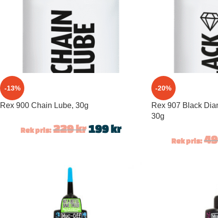
-13%
-20%
Rex 900 Chain Lube, 30g
Rex 907 Black Dia
30g
229
kr
199
kr
Rek pris:
4
Rek pris: