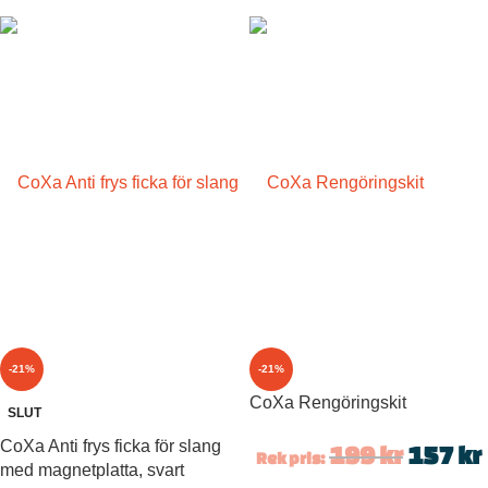
-21%
-21%
CoXa Rengöringskit
SLUT
CoXa Anti frys ficka för slang
199
kr
157
kr
Rek pris:
med magnetplatta, svart