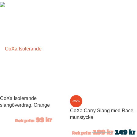
CoXa Isolerande
-25%
slangöverdrag, Orange
CoXa Carry Slang med Race-
munstycke
99
kr
Rek pris:
199
kr
149
kr
Rek pris: