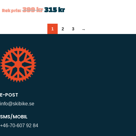
399
kr
315
kr
Rek pris:
1
2
3
→
E-POST
info@skibike.se
SMS/MOBIL
+46-70-607 92 84