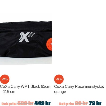
-25%
-20%
CoXa Carry WM1 Black 65cm
CoXa Carry Race munstycke,
– 115 cm
orange
599
kr
449
kr
99
kr
79
kr
Rek pris:
Rek pris: