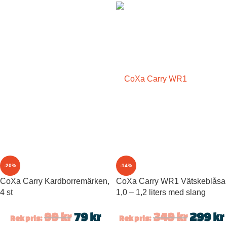
-20%
-14%
CoXa Carry Kardborremärken,
CoXa Carry WR1 Vätskeblåsa
4 st
1,0 – 1,2 liters med slang
99
kr
79
kr
349
kr
299
kr
Rek pris:
Rek pris: