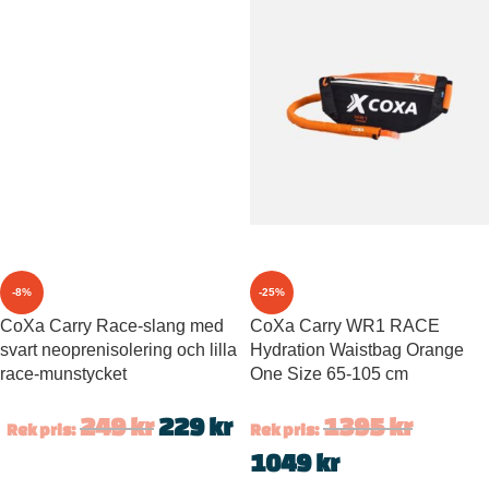
-8%
-25%
CoXa Carry Race-slang med
CoXa Carry WR1 RACE
svart neoprenisolering och lilla
Hydration Waistbag Orange
race-munstycket
One Size 65-105 cm
249
kr
229
kr
1395
kr
Rek pris:
Rek pris:
1049
kr