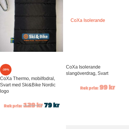
CoXa Isolerande
-39%
slangöverdrag, Svart
CoXa Thermo, mobilfodral,
Svart med Ski&Bike Nordic
99
kr
Rek pris:
logo
129
kr
79
kr
Rek pris: