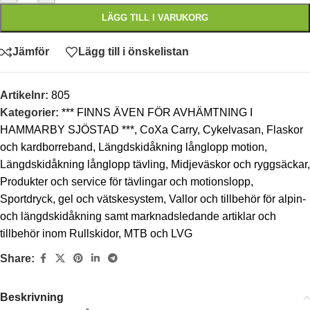
LÄGG TILL I VARUKORG
Jämför
Lägg till i önskelistan
Artikelnr:
805
Kategorier:
*** FINNS ÄVEN FÖR AVHÄMTNING I
HAMMARBY SJÖSTAD ***
,
CoXa Carry
,
Cykelvasan
,
Flaskor
och kardborreband
,
Längdskidåkning långlopp motion
,
Längdskidåkning långlopp tävling
,
Midjeväskor och ryggsäckar
,
Produkter och service för tävlingar och motionslopp
,
Sportdryck, gel och vätskesystem
,
Vallor och tillbehör för alpin-
och längdskidåkning samt marknadsledande artiklar och
tillbehör inom Rullskidor, MTB och LVG
Share:
Beskrivning