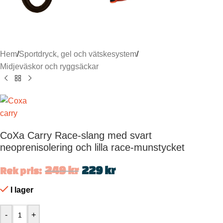
Hem
/
Sportdryck, gel och vätskesystem
/
Midjeväskor och ryggsäckar
CoXa Carry Race-slang med svart
neoprenisolering och lilla race-munstycket
249
kr
229
kr
Rek pris:
I lager
-
+