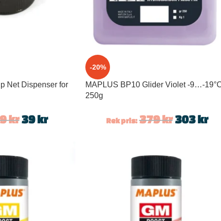
-20%
Net Dispenser for
MAPLUS BP10 Glider Violet -9…-19°C
250g
49
kr
39
kr
379
kr
303
kr
Rek pris: