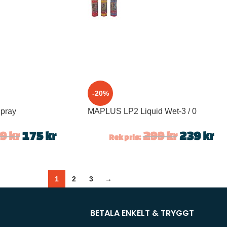
-20%
pray
MAPLUS LP2 Liquid Wet-3 / 0
19
kr
175
kr
299
kr
239
kr
Rek pris:
1
2
3
→
BETALA ENKELT & TRYGGT