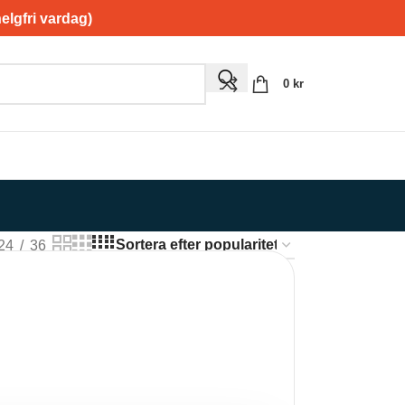
gfri vardag)
0
kr
24
36