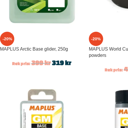
-20%
-20%
MAPLUS Arсtic Base glider, 250g
MAPLUS World Cup 
powders
399
kr
319
kr
Rek pris:
Rek pris: