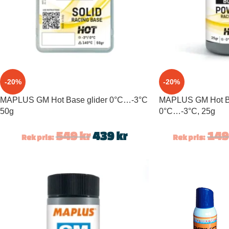
-20%
-20%
MAPLUS GM Hot Base glider 0°C…-3°C
MAPLUS GM Hot Bo
50g
0°C…-3°C, 25g
549
kr
439
kr
14
Rek pris:
Rek pris: