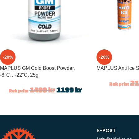
-20%
-20%
MAPLUS GM Cold Boost Powder,
MAPLUS Anti Ice S
-8°C…-22°C, 25g
2
Rek pris:
1499
kr
1199
kr
Rek pris:
E-POST