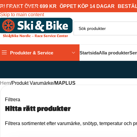
RI FRAKT ÖVER 699 KR
ÖPPET KÖP 14 DAGAR
BESTÄL
Skip to navigation
Skip to main content
Produkter & Service
Startsida
Alla produkter
Sen
Hem
/
Produkt Varumärke
/
MAPLUS
Filtrera
Hitta rätt produkter
Filtrera sortimentet efter varumärke, snötyp, temperatur och pr