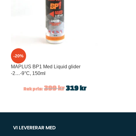
-20%
MAPLUS BP1 Med Liquid glider
-2…-9°C, 150ml
399
kr
319
kr
Rek pris:
VI LEVERERAR MED