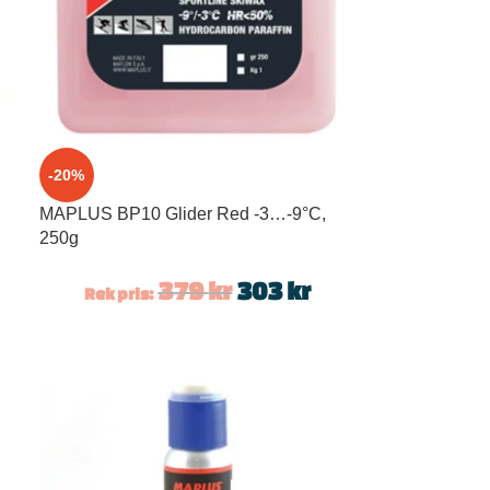
-20%
MAPLUS BP10 Glider Red -3…-9°C,
250g
379
kr
303
kr
Rek pris: