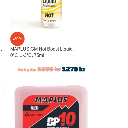
-20%
,
MAPLUS GM Hot Boost Liquid,
0°C…-3°C, 75ml
1599
kr
1279
kr
Rek pris: