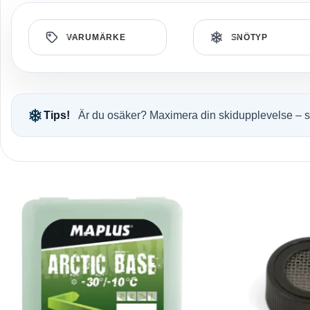
VARUMÄRKE
SNÖTYP
Tips!
Är du osäker? Maximera din skidupplevelse – se v