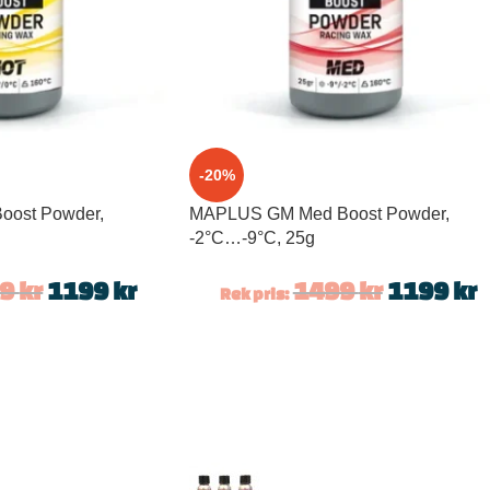
-20%
ost Powder,
MAPLUS GM Med Boost Powder,
-2°C…-9°C, 25g
99
kr
1199
kr
1499
kr
1199
kr
Rek pris: