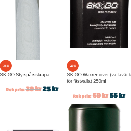
-36%
-20%
SKIGO Styrspårsskrapa
SKIGO Waxremover (vallaväck
för fästvalla) 250ml
39
kr
25
kr
Rek pris:
69
kr
55
kr
Rek pris: