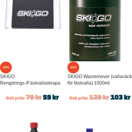
-25%
-20%
SKIGO
SKIGO Waxremover (vallaväck
Rengörings-/Fästvallaskrapa
för fästvalla) 1000ml
79
kr
59
kr
129
kr
103
kr
Rek pris:
Rek pris: