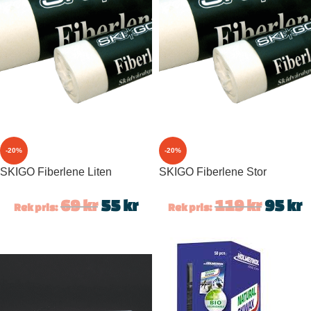
-20%
-20%
SKIGO Fiberlene Liten
SKIGO Fiberlene Stor
69
kr
55
kr
119
kr
95
kr
Rek pris:
Rek pris: