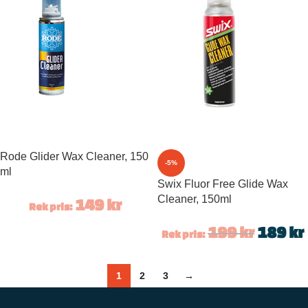
Rode Glider Wax Cleaner, 150
-5%
ml
Swix Fluor Free Glide Wax
Cleaner, 150ml
149
kr
Rek pris:
199
kr
189
kr
Rek pris:
1
2
3
→