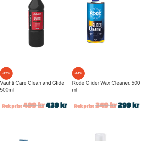
-12%
-14%
Vauhti Care Clean and Glide
Rode Glider Wax Cleaner, 500
500ml
ml
499
kr
439
kr
349
kr
299
kr
Rek pris:
Rek pris: