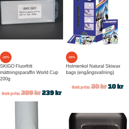
-20%
-50%
SKIGO Fluorfritt
Holmenkol Natural Skiwax
mättningsparaffin World Cup
bags (engångsvallning)
200g
20
kr
10
kr
Rek pris:
299
kr
239
kr
Rek pris: