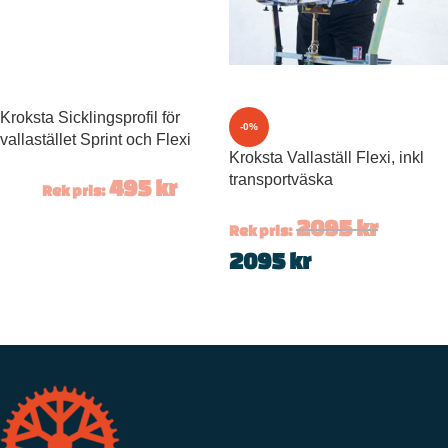
Kroksta Sicklingsprofil för
-0%
vallastället Sprint och Flexi
Kroksta Vallaställ Flexi, inkl
transportväska
495
kr
Rek pris:
2095
kr
Rek pris:
2095
kr