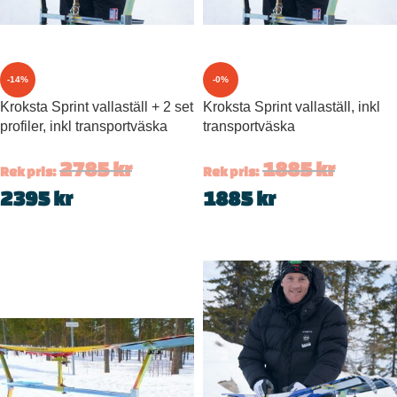
-14%
-0%
Kroksta Sprint vallaställ + 2 set
Kroksta Sprint vallaställ, inkl
profiler, inkl transportväska
transportväska
2785
kr
1885
kr
Rek pris:
Rek pris:
2395
kr
1885
kr