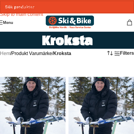
Skip to navigation
Skip to main content
Menu
Kroksta
Filters
Hem
/
Produkt Varumärke
/
Kroksta