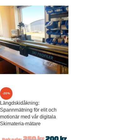
-20%
Längdskidåkning:
Spannmätning för elit och
motionär med vår digitala
Skimateria-mätare
250
kr
200
kr
Rek pris: