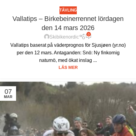
TÄVLING
Vallatips – Birkebeinerrennet lördagen
den 14 mars 2026
0
Skibikenordic
Vallatips baserat på väderprognos för Sjusjøen (yr.no)
per den 12 mars. Antaganden: Snö: Ny finkornig
naturnö, med ökat inslag ...
LÄS MER
07
MAR