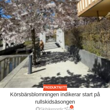
PRODUKTNYTT
Körsbärsblomningen indikerar start på
rullskidsäsongen
0
Skibikenordic