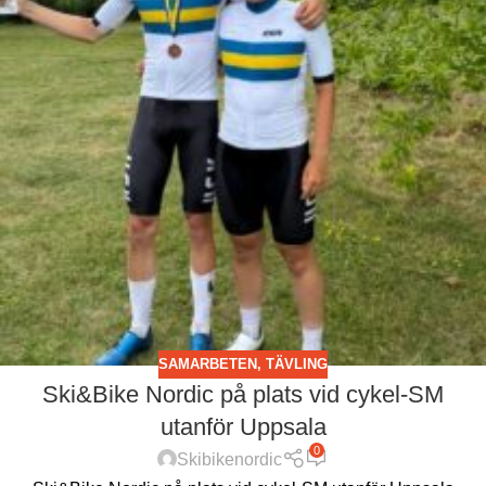
SAMARBETEN
,
TÄVLING
Ski&Bike Nordic på plats vid cykel-SM
utanför Uppsala
0
Skibikenordic