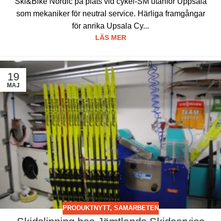
Ski&Bike Nordic på plats vid cykel-SM utanför Uppsala
som mekaniker för neutral service. Härliga framgångar
för anrika Upsala Cy...
LÄS MER
19
MAJ
PRODUKTNYTT
,
SAMARBETEN