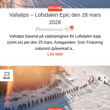
TÄVLING
Vallatips – Lofsdalen Epic den 28 mars
2026
0
Skibikenordic
Vallatips baserat på väderprognos för Lofsdalen topp
(smhi.se) per den 25 mars. Antaganden: Snö: Finkornig
natursnö (påverkad a...
LÄS MER
23
MAR