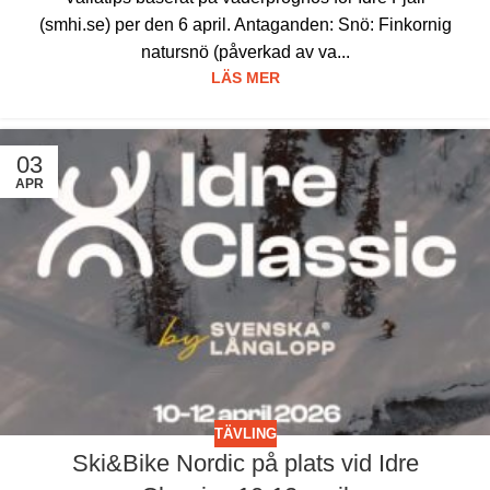
(smhi.se) per den 6 april. Antaganden: Snö: Finkornig
natursnö (påverkad av va...
LÄS MER
03
APR
TÄVLING
Ski&Bike Nordic på plats vid Idre