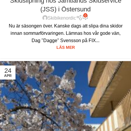
Skidslipning hos Jämtlands Skidservice
(JSS) i Östersund
0
Skibikenordic
Nu är säsongen över. Kanske dags att slipa dina skidor
innan sommarförvaringen. Lämnas hos vår gode vän,
Dag "Dagge" Svensson på FIX...
LÄS MER
24
APR