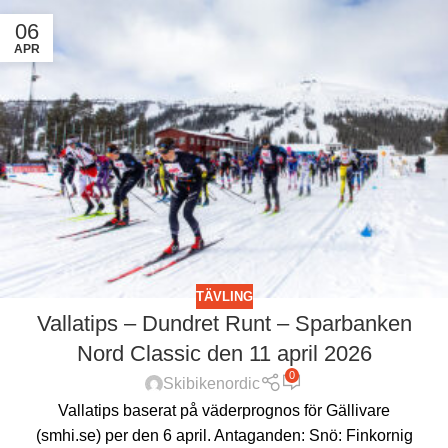
06
APR
TÄVLING
Vallatips – Dundret Runt – Sparbanken
Nord Classic den 11 april 2026
0
Skibikenordic
Vallatips baserat på väderprognos för Gällivare
(smhi.se) per den 6 april. Antaganden: Snö: Finkornig