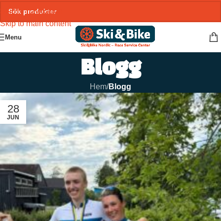
Skip to navigation
Skip to main content
Menu
Blogg
Hem
/
Blogg
28
JUN