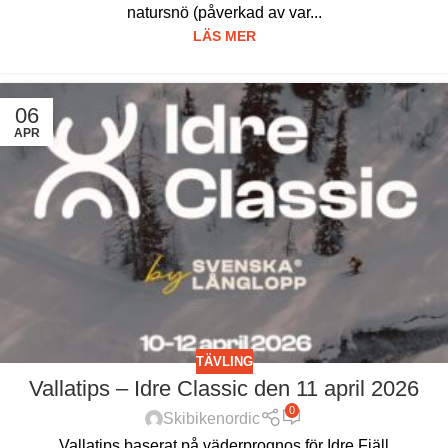
natursnö (påverkad av var...
LÄS MER
06
APR
TÄVLING
Vallatips – Idre Classic den 11 april 2026
0
Skibikenordic
Vallatips baserat på väderprognos för Idre Fjäll