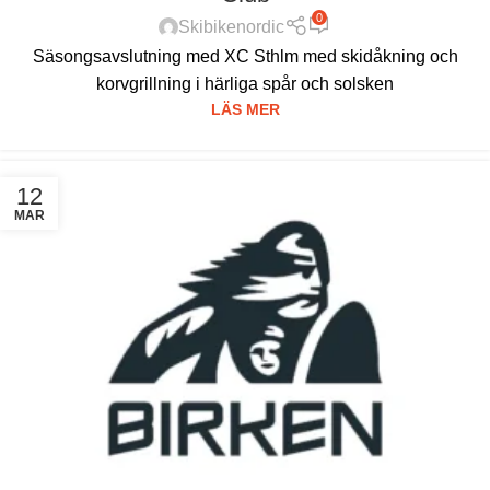
0
Skibikenordic
Säsongsavslutning med XC Sthlm med skidåkning och
korvgrillning i härliga spår och solsken
LÄS MER
12
MAR