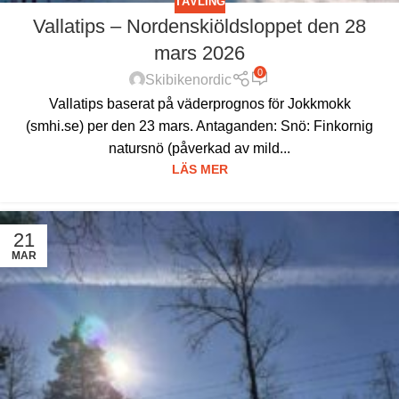
TÄVLING
Vallatips – Nordenskiöldsloppet den 28
mars 2026
0
Skibikenordic
Vallatips baserat på väderprognos för Jokkmokk
(smhi.se) per den 23 mars. Antaganden: Snö: Finkornig
natursnö (påverkad av mild...
LÄS MER
21
MAR