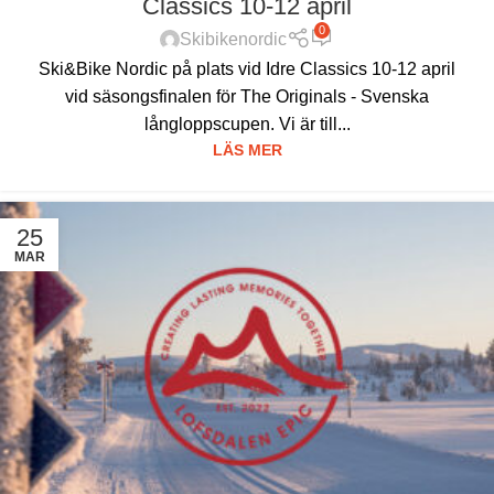
Classics 10-12 april
0
Skibikenordic
Ski&Bike Nordic på plats vid Idre Classics 10-12 april
vid säsongsfinalen för The Originals - Svenska
långloppscupen. Vi är till...
LÄS MER
25
MAR