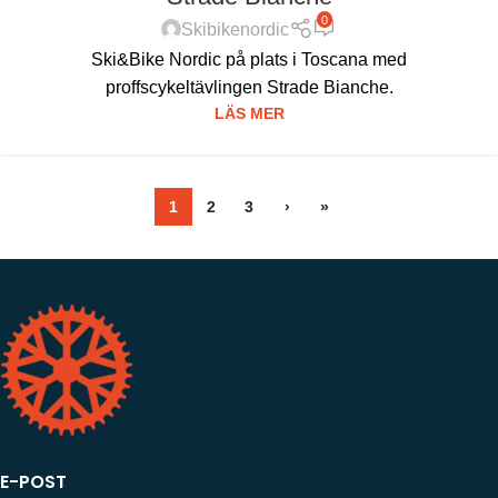
0
Skibikenordic
Ski&Bike Nordic på plats i Toscana med
proffscykeltävlingen Strade Bianche.
LÄS MER
1
2
3
›
»
E-POST