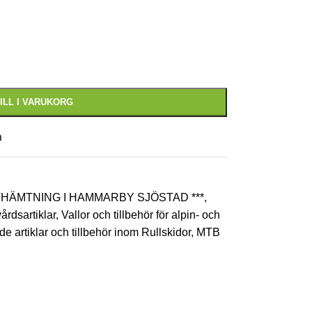
ILL I VARUKORG
n
AVHÄMTNING I HAMMARBY SJÖSTAD ***
,
årdsartiklar
,
Vallor och tillbehör för alpin- och
 artiklar och tillbehör inom Rullskidor, MTB