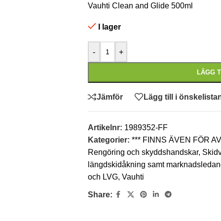
Vauhti Clean and Glide 500ml
I lager
-
+
LÄGG T
Jämför
Lägg till i önskelista
Artikelnr:
1989352-FF
Kategorier:
*** FINNS ÄVEN FÖR 
Rengöring och skyddshandskar
,
Skidv
längdskidåkning samt marknadsledande
och LVG
,
Vauhti
Share: