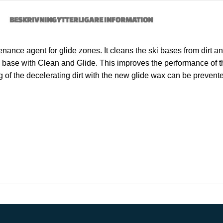
BESKRIVNING
YTTERLIGARE INFORMATION
ance agent for glide zones. It cleans the ski bases from dirt an
i base with Clean and Glide. This improves the performance of t
g of the decelerating dirt with the new glide wax can be prevent