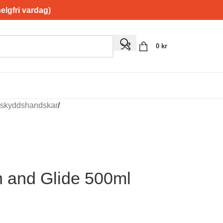
gfri vardag)
0
kr
 skyddshandskar
/
n and Glide 500ml