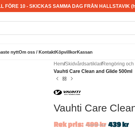
L FÖRE 10 - SKICKAS SAMMA DAG FRÅN HALLSTAVIK (hel
aste nytt
Om oss / Kontakt
Köpvillkor
Kassan
Hem
/
Skidvårdsartiklar
/
Rengöring och
Vauhti Care Clean and Glide 500ml
Vauhti Care Clea
Rek pris:
499
kr
439
kr