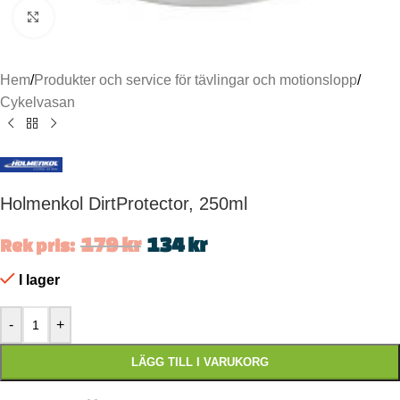
Click to enlarge
Hem
/
Produkter och service för tävlingar och motionslopp
/
Cykelvasan
Holmenkol DirtProtector, 250ml
179
kr
134
kr
Rek pris:
I lager
-
+
LÄGG TILL I VARUKORG