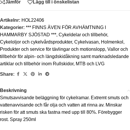
Jämför
Lägg till i önskelistan
Artikelnr:
HOL22406
Kategorier:
*** FINNS ÄVEN FÖR AVHÄMTNING I
HAMMARBY SJÖSTAD ***
,
Cykeldelar och tillbehör
,
Cykeloljor och cykelvårdsprodukter
,
Cykelvasan
,
Holmenkol
,
Produkter och service för tävlingar och motionslopp
,
Vallor och
tillbehör för alpin- och längdskidåkning samt marknadsledande
artiklar och tillbehör inom Rullskidor, MTB och LVG
Share:
Beskrivning
Smutsavvisande beläggning för cykelramar. Extremt smuts och
vattenavvisande och får olja och vatten att rinna av. Minskar
risken för att smuts ska fastna med upp till 80%. Förebygger
rost. Spray 250ml