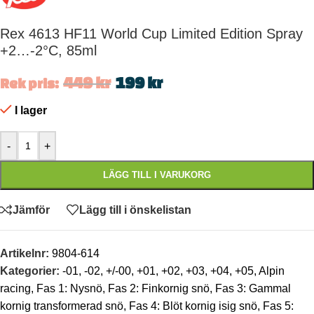
Rex 4613 HF11 World Cup Limited Edition Spray
+2…-2°C, 85ml
449
kr
199
kr
Rek pris:
I lager
-
+
LÄGG TILL I VARUKORG
Jämför
Lägg till i önskelistan
Artikelnr:
9804-614
Kategorier:
-01
,
-02
,
+/-00
,
+01
,
+02
,
+03
,
+04
,
+05
,
Alpin
racing
,
Fas 1: Nysnö
,
Fas 2: Finkornig snö
,
Fas 3: Gammal
kornig transformerad snö
,
Fas 4: Blöt kornig isig snö
,
Fas 5: