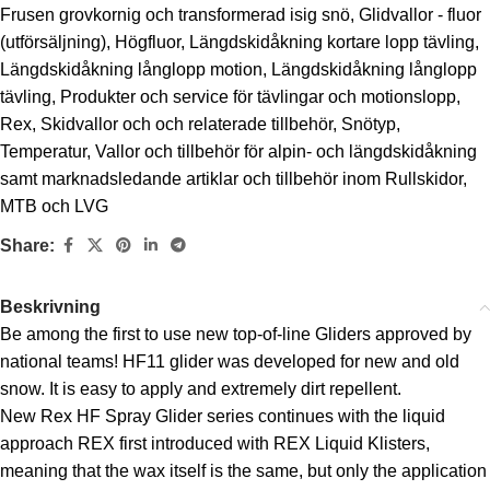
Frusen grovkornig och transformerad isig snö
,
Glidvallor - fluor
(utförsäljning)
,
Högfluor
,
Längdskidåkning kortare lopp tävling
,
Längdskidåkning långlopp motion
,
Längdskidåkning långlopp
tävling
,
Produkter och service för tävlingar och motionslopp
,
Rex
,
Skidvallor och och relaterade tillbehör
,
Snötyp
,
Temperatur
,
Vallor och tillbehör för alpin- och längdskidåkning
samt marknadsledande artiklar och tillbehör inom Rullskidor,
MTB och LVG
Share:
Beskrivning
Be among the first to use new top-of-line Gliders approved by
national teams! HF11 glider was developed for new and old
snow. It is easy to apply and extremely dirt repellent.
New Rex HF Spray Glider series continues with the liquid
approach REX first introduced with REX Liquid Klisters,
meaning that the wax itself is the same, but only the application