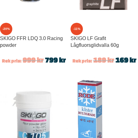
-20%
-11%
SKIGO FFR LDQ 3.0 Racing
SKIGO LF Grafit
powder
Lågfluorsglidvalla 60g
999
kr
799
kr
189
kr
169
kr
Rek pris:
Rek pris: