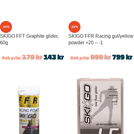
-20%
-20%
SKIGO FFT Graphite glider,
SKIGO FFR Racing gul/yellow
60g
powder +20 – -1
179
kr
143
kr
999
kr
799
kr
Rek pris:
Rek pris: