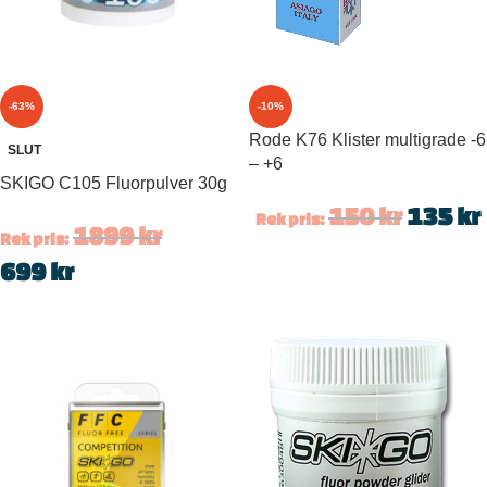
-63%
-10%
Rode K76 Klister multigrade -6
SLUT
– +6
SKIGO C105 Fluorpulver 30g
150
kr
135
kr
Rek pris:
1899
kr
Rek pris:
699
kr