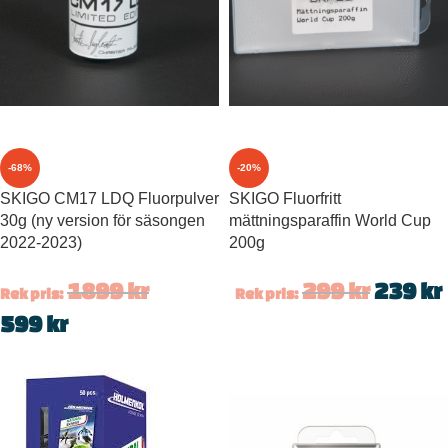
-68%
-20%
SKIGO CM17 LDQ Fluorpulver
SKIGO Fluorfritt
30g (ny version för säsongen
mättningsparaffin World Cup
2022-2023)
200g
1899
kr
299
kr
239
kr
Rek pris:
Rek pris:
599
kr