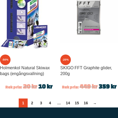
-50%
-20%
Holmenkol Natural Skiwax
SKIGO FFT Graphite glider,
bags (engångsvallning)
200g
20
kr
10
kr
449
kr
359
kr
Rek pris:
Rek pris:
1
2
3
4
…
14
15
16
→