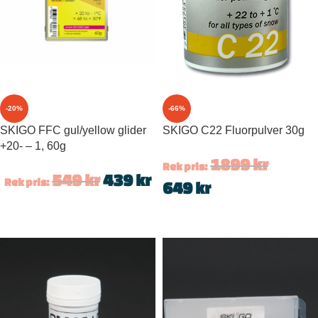
-20%
-66%
SKIGO FFC gul/yellow glider
SKIGO C22 Fluorpulver 30g
+20- – 1, 60g
1899
kr
Rek pris:
549
kr
439
kr
Rek pris:
649
kr