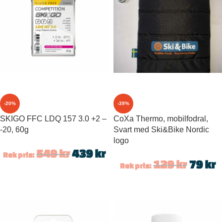
-20%
-39%
SKIGO FFC LDQ 157 3.0 +2 –
CoXa Thermo, mobilfodral,
-20, 60g
Svart med Ski&Bike Nordic
logo
549
kr
439
kr
Rek pris:
129
kr
79
kr
Rek pris: