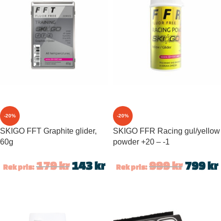
-20%
-20%
SKIGO FFT Graphite glider,
SKIGO FFR Racing gul/yellow
60g
powder +20 – -1
179
kr
143
kr
999
kr
799
kr
Rek pris:
Rek pris: