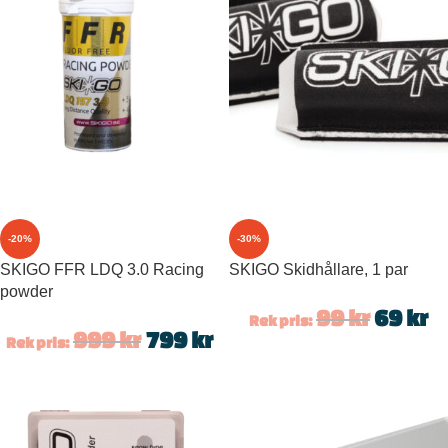
-20%
-30%
SKIGO FFR LDQ 3.0 Racing
SKIGO Skidhållare, 1 par
powder
99
kr
69
kr
Rek pris:
999
kr
799
kr
Rek pris: