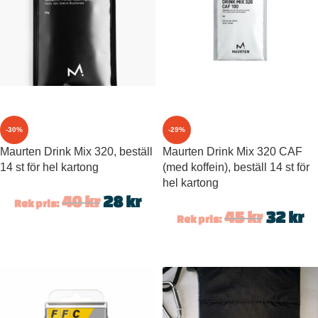
-30%
-29%
Maurten Drink Mix 320, beställ
Maurten Drink Mix 320 CAF
14 st för hel kartong
(med koffein), beställ 14 st för
hel kartong
40
kr
28
kr
Rek pris:
45
kr
32
kr
Rek pris: