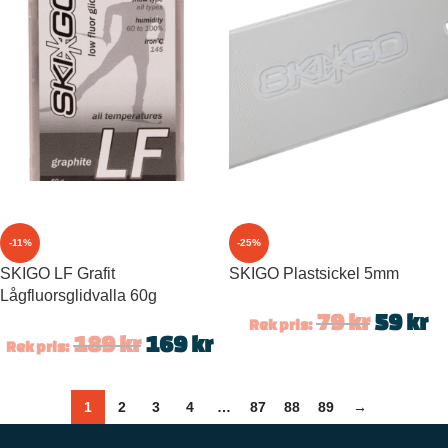
-11%
-25%
SKIGO LF Grafit
SKIGO Plastsickel 5mm
Lågfluorsglidvalla 60g
79
kr
59
kr
Rek pris:
189
kr
169
kr
Rek pris:
1
2
3
4
…
87
88
89
→