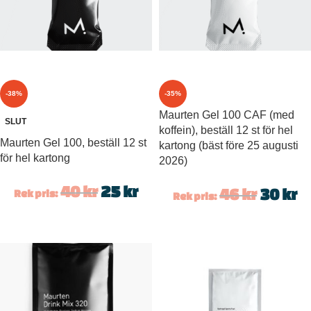
-38%
-35%
Maurten Gel 100 CAF (med
SLUT
koffein), beställ 12 st för hel
Maurten Gel 100, beställ 12 st
kartong (bäst före 25 augusti
för hel kartong
2026)
40
kr
25
kr
46
kr
30
kr
Rek pris:
Rek pris: