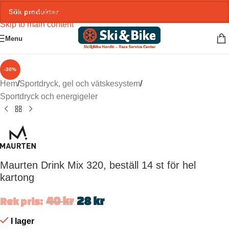
Skip to navigation
Skip to main content
Menu
Click to enlarge
-30%
Hem
/
Sportdryck, gel och vätskesystem
/
Sportdryck och energigeler
Maurten Drink Mix 320, beställ 14 st för hel
kartong
40
kr
28
kr
Rek pris:
I lager