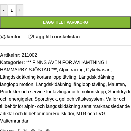
-
+
LÄGG TILL I VARUKORG
Jämför
Lägg till i önskelistan
Artikelnr:
211002
Kategorier:
*** FINNS ÄVEN FÖR AVHÄMTNING I
HAMMARBY SJÖSTAD ***
,
Alpin racing
,
Cykelvasan
,
Längdskidåkning kortare lopp tävling
,
Längdskidåkning
långlopp motion
,
Längdskidåkning långlopp tävling
,
Maurten
,
Produkter och service för tävlingar och motionslopp
,
Sportdryck
och energigeler
,
Sportdryck, gel och vätskesystem
,
Vallor och
tillbehör för alpin- och längdskidåkning samt marknadsledande
artiklar och tillbehör inom Rullskidor, MTB och LVG
,
Vätternrundan