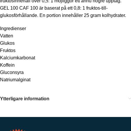
fruktosinnehåll över 0,5: 1 möjliggör ett ännu högre upptag.
GEL 100 CAF 100 är baserat på ett 0,8: 1 fruktos-till-
glukosförhållande. En portion innehåller 25 gram kolhydrater.
Ingredienser
Vatten
Glukos
Fruktos
Kalciumkarbonat
Koffein
Gluconsyra
Natriumalginat
Ytterligare information