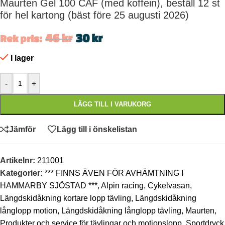
Maurten Gel 100 CAF (med koffein), beställ 12 st
för hel kartong (bäst före 25 augusti 2026)
46
kr
30
kr
Rek pris:
I lager
-
+
LÄGG TILL I VARUKORG
Jämför
Lägg till i önskelistan
Artikelnr:
211001
Kategorier:
*** FINNS ÄVEN FÖR AVHÄMTNING I
HAMMARBY SJÖSTAD ***
,
Alpin racing
,
Cykelvasan
,
Längdskidåkning kortare lopp tävling
,
Längdskidåkning
långlopp motion
,
Längdskidåkning långlopp tävling
,
Maurten
,
Produkter och service för tävlingar och motionslopp
,
Sportdryck