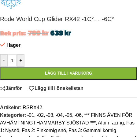
Rode World Cup Glider RX42 -1C°… -6C°
799
kr
639
kr
Rek pris:
I lager
-
+
LÄGG TILL I VARUKORG
Jämför
Lägg till i önskelistan
Artikelnr:
RSRX42
Kategorier:
-01
,
-02
,
-03
,
-04
,
-05
,
-06
,
*** FINNS ÄVEN FÖR
AVHÄMTNING I HAMMARBY SJÖSTAD ***
,
Alpin racing
,
Fas
1: Nysnö
,
Fas 2: Finkornig snö
,
Fas 3: Gammal kornig