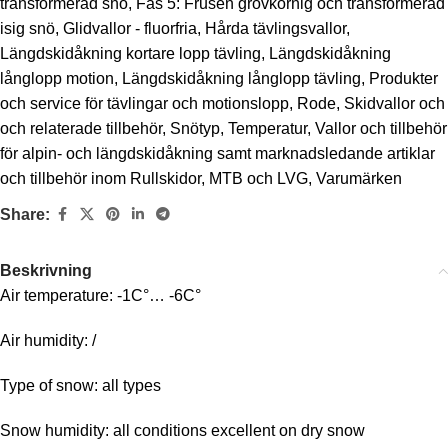
transformerad snö
,
Fas 5: Frusen grovkornig och transformerad
isig snö
,
Glidvallor - fluorfria
,
Hårda tävlingsvallor
,
Längdskidåkning kortare lopp tävling
,
Längdskidåkning
långlopp motion
,
Längdskidåkning långlopp tävling
,
Produkter
och service för tävlingar och motionslopp
,
Rode
,
Skidvallor och
och relaterade tillbehör
,
Snötyp
,
Temperatur
,
Vallor och tillbehör
för alpin- och längdskidåkning samt marknadsledande artiklar
och tillbehör inom Rullskidor, MTB och LVG
,
Varumärken
Share:
Beskrivning
Air temperature: -1C°… -6C°
Air humidity: /
Type of snow: all types
Snow humidity: all conditions excellent on dry snow