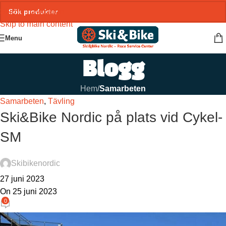
Skip to navigation
Skip to main content
Menu
Blogg
Hem
/
Samarbeten
Samarbeten
,
Tävling
Ski&Bike Nordic på plats vid Cykel-
SM
Skibikenordic
27 juni 2023
On 25 juni 2023
0