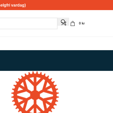
gfri vardag)
0
kr