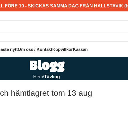
L FÖRE 10 - SKICKAS SAMMA DAG FRÅN HALLSTAVIK (hel
aste nytt
Om oss / Kontakt
Köpvillkor
Kassan
Blogg
Hem
/
Tävling
 och hämtlagret tom 13 aug