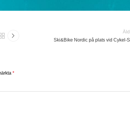
Äld
Ski&Bike Nordic på plats vid Cykel-
 märkta
*