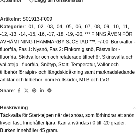
Jämför
Lägg till i önskelistan
Artikelnr:
S01913-F009
Kategorier:
-01
,
-02
,
-03
,
-04
,
-05
,
-06
,
-07
,
-08
,
-09
,
-10
,
-11
,
-12
,
-13
,
-14
,
-15
,
-16
,
-17
,
-18
,
-19
,
-20
,
*** FINNS ÄVEN FÖR
AVHÄMTNING I HAMMARBY SJÖSTAD ***
,
+/-00
,
Burkvallor -
fluorfria
,
Fas 1: Nysnö
,
Fas 2: Finkornig snö
,
Fästvallor -
fluorfria
,
Skidvallor och och relaterade tillbehör
,
Skinsvalla och
vallatejp - fluorfria
,
Snötyp
,
Start
,
Temperatur
,
Vallor och
tillbehör för alpin- och längdskidåkning samt marknadsledande
artiklar och tillbehör inom Rullskidor, MTB och LVG
Share:
Beskrivning
Täckvalla för Start-tejpen när det snöar, som förhindrar att snön
fryser fast. Innehåller tjära. Kan användas i 0 till -20 grader.
Burken innehåller 45 gram.