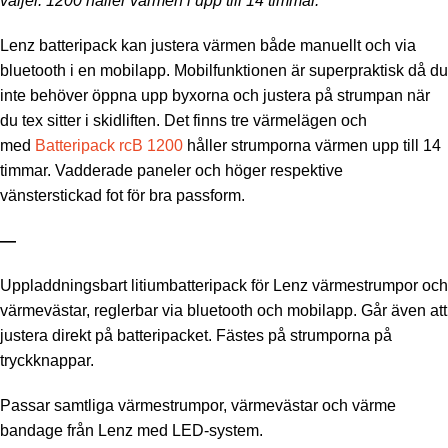
väljer. 1200 håller värmen i upp till 14 timmar.
Lenz batteripack kan justera värmen både manuellt och via
bluetooth i en mobilapp. Mobilfunktionen är superpraktisk då du
inte behöver öppna upp byxorna och justera på strumpan när
du tex sitter i skidliften. Det finns tre värmelägen och
med
Batteripack rcB 1200
håller strumporna värmen upp till 14
timmar. Vadderade paneler och höger respektive
vänsterstickad fot för bra passform.
—
Uppladdningsbart litiumbatteripack för Lenz värmestrumpor och
värmevästar, reglerbar via bluetooth och mobilapp. Går även att
justera direkt på batteripacket. Fästes på strumporna på
tryckknappar.
Passar samtliga värmestrumpor, värmevästar och värme
bandage från Lenz med LED-system.