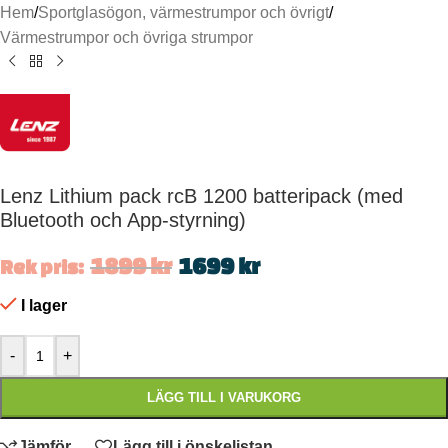
Hem
/
Sportglasögon, värmestrumpor och övrigt
/
Värmestrumpor och övriga strumpor
Lenz Lithium pack rcB 1200 batteripack (med
Bluetooth och App-styrning)
1899
kr
1699
kr
Rek pris:
I lager
-
+
LÄGG TILL I VARUKORG
Jämför
Lägg till i önskelistan