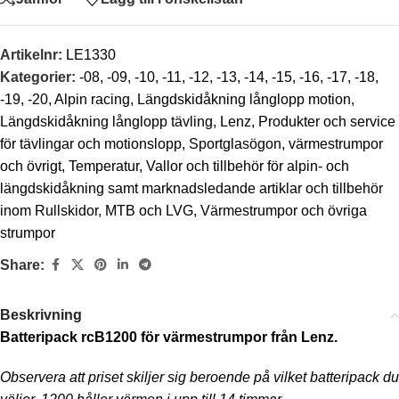
Artikelnr:
LE1330
Kategorier:
-08
,
-09
,
-10
,
-11
,
-12
,
-13
,
-14
,
-15
,
-16
,
-17
,
-18
,
-19
,
-20
,
Alpin racing
,
Längdskidåkning långlopp motion
,
Längdskidåkning långlopp tävling
,
Lenz
,
Produkter och service
för tävlingar och motionslopp
,
Sportglasögon, värmestrumpor
och övrigt
,
Temperatur
,
Vallor och tillbehör för alpin- och
längdskidåkning samt marknadsledande artiklar och tillbehör
inom Rullskidor, MTB och LVG
,
Värmestrumpor och övriga
strumpor
Share:
Beskrivning
Batteripack rcB1200 för värmestrumpor från Lenz.
Observera att priset skiljer sig beroende på vilket batteripack du