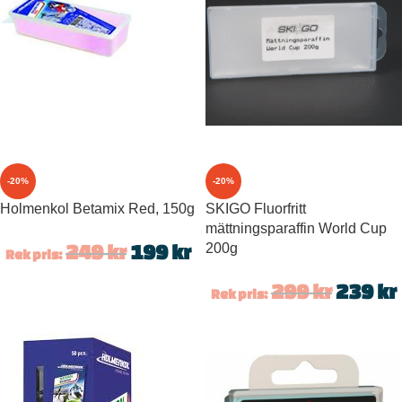
-20%
-20%
Holmenkol Betamix Red, 150g
SKIGO Fluorfritt
mättningsparaffin World Cup
249
kr
199
kr
200g
Rek pris:
299
kr
239
kr
Rek pris: