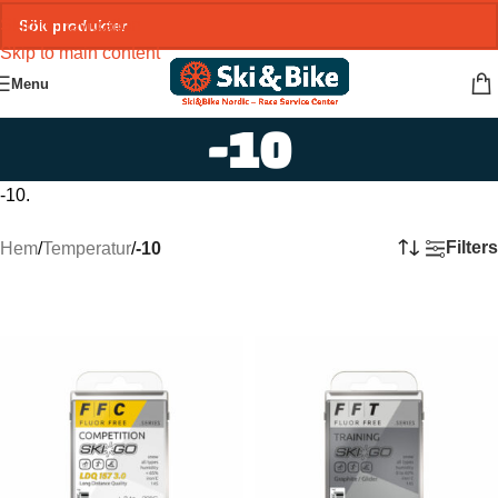
Skip to navigation
Skip to main content
Menu
-10
-10.
Filters
Hem
/
Temperatur
/
-10