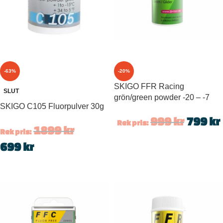
-63%
-20%
SKIGO FFR Racing
SLUT
grön/green powder -20 – -7
SKIGO C105 Fluorpulver 30g
999
kr
799
kr
Rek pris:
1899
kr
Rek pris:
699
kr