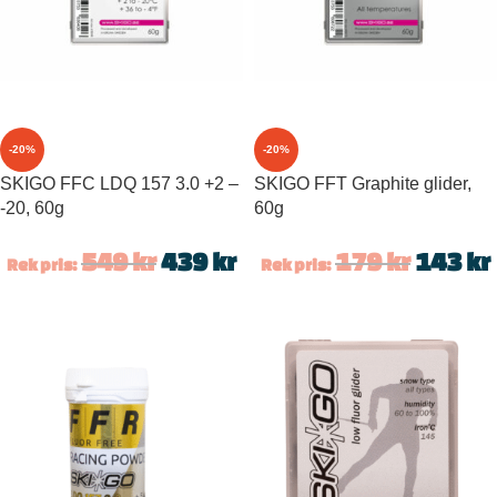
-20%
-20%
SKIGO FFC LDQ 157 3.0 +2 –
SKIGO FFT Graphite glider,
-20, 60g
60g
549
kr
439
kr
179
kr
143
kr
Rek pris:
Rek pris: