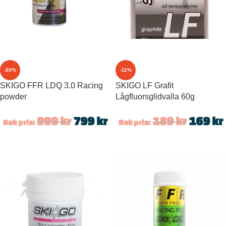
-20%
-11%
SKIGO FFR LDQ 3.0 Racing
SKIGO LF Grafit
powder
Lågfluorsglidvalla 60g
999
kr
799
kr
189
kr
169
kr
Rek pris:
Rek pris: