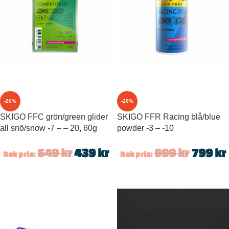
-20%
-20%
SKIGO FFC grön/green glider
SKIGO FFR Racing blå/blue
all snö/snow -7 – – 20, 60g
powder -3 – -10
549
kr
439
kr
999
kr
799
kr
Rek pris:
Rek pris: