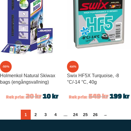
-50%
-64%
Holmenkol Natural Skiwax
Swix HF5X Turquoise, -8
bags (engångsvallning)
°C/-14 °C, 40g
20
kr
10
kr
549
kr
199
kr
Rek pris:
Rek pris:
1
2
3
4
…
24
25
26
→