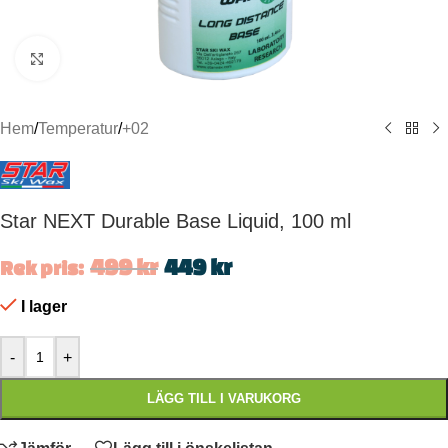
Click to enlarge
Hem
/
Temperatur
/
+02
Star NEXT Durable Base Liquid, 100 ml
499
kr
449
kr
Rek pris:
I lager
-
+
LÄGG TILL I VARUKORG