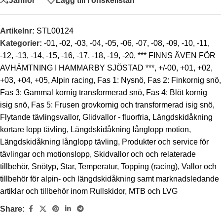
Jämför
Lägg till i önskelistan
Artikelnr:
STL00124
Kategorier:
-01
,
-02
,
-03
,
-04
,
-05
,
-06
,
-07
,
-08
,
-09
,
-10
,
-11
,
-12
,
-13
,
-14
,
-15
,
-16
,
-17
,
-18
,
-19
,
-20
,
*** FINNS ÄVEN FÖR
AVHÄMTNING I HAMMARBY SJÖSTAD ***
,
+/-00
,
+01
,
+02
,
+03
,
+04
,
+05
,
Alpin racing
,
Fas 1: Nysnö
,
Fas 2: Finkornig snö
,
Fas 3: Gammal kornig transformerad snö
,
Fas 4: Blöt kornig
isig snö
,
Fas 5: Frusen grovkornig och transformerad isig snö
,
Flytande tävlingsvallor
,
Glidvallor - fluorfria
,
Längdskidåkning
kortare lopp tävling
,
Längdskidåkning långlopp motion
,
Längdskidåkning långlopp tävling
,
Produkter och service för
tävlingar och motionslopp
,
Skidvallor och och relaterade
tillbehör
,
Snötyp
,
Star
,
Temperatur
,
Topping (racing)
,
Vallor och
tillbehör för alpin- och längdskidåkning samt marknadsledande
artiklar och tillbehör inom Rullskidor, MTB och LVG
Share: