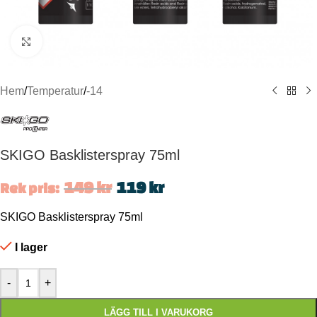
Click to enlarge
Hem
/
Temperatur
/
-14
SKIGO Basklisterspray 75ml
149
kr
119
kr
Rek pris:
SKIGO Basklisterspray 75ml
I lager
-
+
LÄGG TILL I VARUKORG