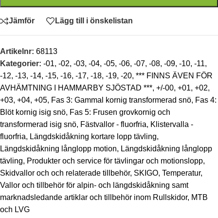
Jämför
Lägg till i önskelistan
Artikelnr:
68113
Kategorier:
-01
,
-02
,
-03
,
-04
,
-05
,
-06
,
-07
,
-08
,
-09
,
-10
,
-11
,
-12
,
-13
,
-14
,
-15
,
-16
,
-17
,
-18
,
-19
,
-20
,
*** FINNS ÄVEN FÖR
AVHÄMTNING I HAMMARBY SJÖSTAD ***
,
+/-00
,
+01
,
+02
,
+03
,
+04
,
+05
,
Fas 3: Gammal kornig transformerad snö
,
Fas 4:
Blöt kornig isig snö
,
Fas 5: Frusen grovkornig och
transformerad isig snö
,
Fästvallor - fluorfria
,
Klistervalla -
fluorfria
,
Längdskidåkning kortare lopp tävling
,
Längdskidåkning långlopp motion
,
Längdskidåkning långlopp
tävling
,
Produkter och service för tävlingar och motionslopp
,
Skidvallor och och relaterade tillbehör
,
SKIGO
,
Temperatur
,
Vallor och tillbehör för alpin- och längdskidåkning samt
marknadsledande artiklar och tillbehör inom Rullskidor, MTB
och LVG