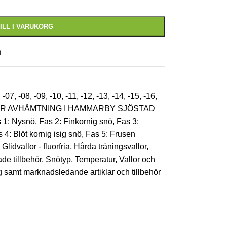
ILL I VARUKORG
n
,
-07
,
-08
,
-09
,
-10
,
-11
,
-12
,
-13
,
-14
,
-15
,
-16
,
FÖR AVHÄMTNING I HAMMARBY SJÖSTAD
 1: Nysnö
,
Fas 2: Finkornig snö
,
Fas 3:
 4: Blöt kornig isig snö
,
Fas 5: Frusen
Glidvallor - fluorfria
,
Hårda träningsvallor
,
de tillbehör
,
Snötyp
,
Temperatur
,
Vallor och
ng samt marknadsledande artiklar och tillbehör