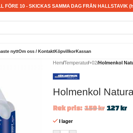
L FÖRE 10 - SKICKAS SAMMA DAG FRÅN HALLSTAVIK (hel
aste nytt
Om oss / Kontakt
Köpvillkor
Kassan
Hem
/
Temperatur
/
+02
/
Holmenkol Natu
Holmenkol Natura
Rek pris:
159
kr
127
kr
I lager