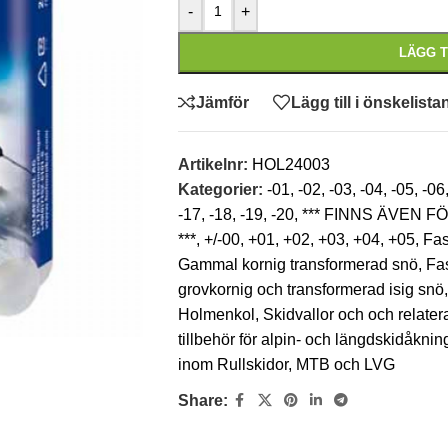
-
+
LÄGG T
Jämför
Lägg till i önskelista
Artikelnr:
HOL24003
Kategorier:
-01
,
-02
,
-03
,
-04
,
-05
,
-06
-17
,
-18
,
-19
,
-20
,
*** FINNS ÄVEN 
***
,
+/-00
,
+01
,
+02
,
+03
,
+04
,
+05
,
Fas
Gammal kornig transformerad snö
,
Fas
grovkornig och transformerad isig snö
,
Holmenkol
,
Skidvallor och och relatera
tillbehör för alpin- och längdskidåkni
inom Rullskidor, MTB och LVG
Share: