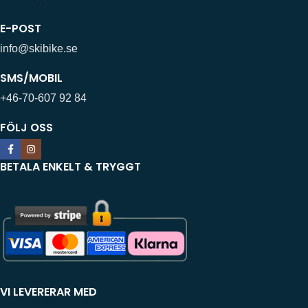
E-POST
info@skibike.se
SMS/MOBIL
+46-70-607 92 84
FÖLJ OSS
BETALA ENKELT & TRYGGT
VI LEVERERAR MED