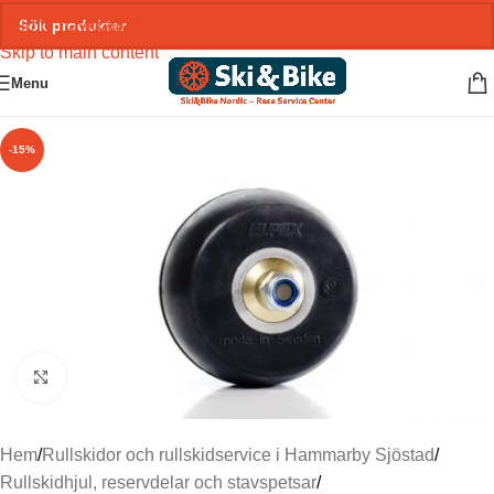
Skip to navigation
Skip to main content
Menu
-15%
Click to enlarge
Hem
/
Rullskidor och rullskidservice i Hammarby Sjöstad
/
Rullskidhjul, reservdelar och stavspetsar
/