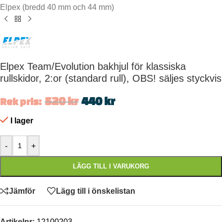
Elpex (bredd 40 mm och 44 mm)
Elpex Team/Evolution bakhjul för klassiska
rullskidor, 2:or (standard rull), OBS! säljes styckvis
520
kr
440
kr
Rek pris:
I lager
-
+
LÄGG TILL I VARUKORG
Jämför
Lägg till i önskelistan
Artikelnr:
12100203