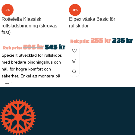
-8%
-8%
Rottefella Klassisk
Elpex väska Basic för
rullskidsbindning (skruvas
rullskidor
fast)
255
kr
235
kr
Rek pris:
595
kr
545
kr
Rek pris:
Speciellt utvecklad för rullskidor,
med bredare bindningshus och
häl, för högre komfort och
säkerhet. Enkel att montera på
alla slags