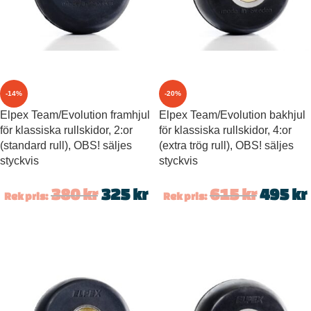
-14%
-20%
Elpex Team/Evolution framhjul
Elpex Team/Evolution bakhjul
för klassiska rullskidor, 2:or
för klassiska rullskidor, 4:or
(standard rull), OBS! säljes
(extra trög rull), OBS! säljes
styckvis
styckvis
380
kr
325
kr
615
kr
495
kr
Rek pris:
Rek pris: