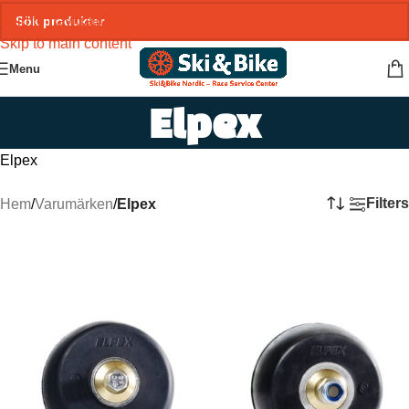
Skip to navigation
Skip to main content
Menu
Elpex
Elpex
Filters
Hem
/
Varumärken
/
Elpex