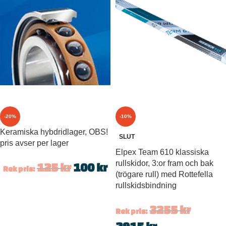
-20%
-10%
Keramiska hybdridlager, OBS!
SLUT
pris avser per lager
Elpex Team 610 klassiska
rullskidor, 3:or fram och bak
125
kr
100
kr
Rek pris:
(trögare rull) med Rottefella
rullskidsbindning
3255
kr
Rek pris: