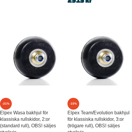
2915
kr
-21%
-15%
Elpex Wasa bakhjul för
Elpex Team/Evolution bakhjul
klassiska rullskidor, 2:or
för klassiska rullskidor, 3:or
(standard rull), OBS! säljes
(trögare rull), OBS! säljes