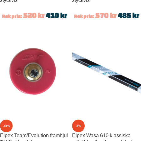
styckvis
styckvis
520
kr
410
kr
570
kr
485
kr
Rek pris:
Rek pris:
-25%
-8%
Elpex Team/Evolution framhjul
Elpex Wasa 610 klassiska