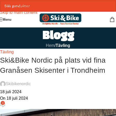
Skip to navigation
Skip to main content
Menu
Blogg
Hem
/
Tävling
Tävling
Ski&Bike Nordic på plats vid fina
Granåsen Skisenter i Trondheim
Skibikenordic
18 juli 2024
On 18 juli 2024
0