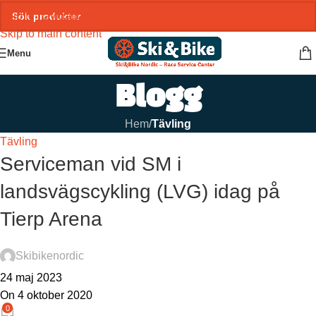
Skip to navigation
Skip to main content
Menu
Blogg
Hem
/
Tävling
Tävling
Serviceman vid SM i
landsvägscykling (LVG) idag på
Tierp Arena
Skibikenordic
24 maj 2023
On 4 oktober 2020
0