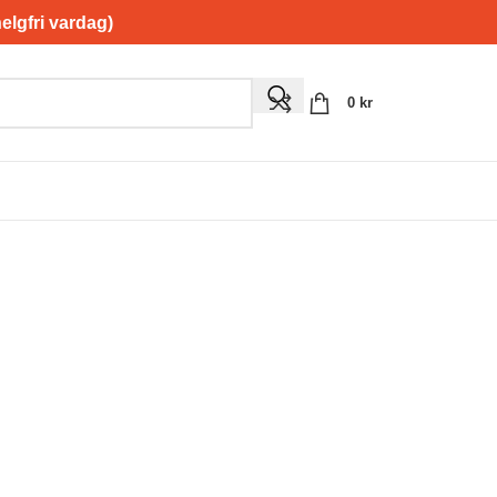
gfri vardag)
0
kr