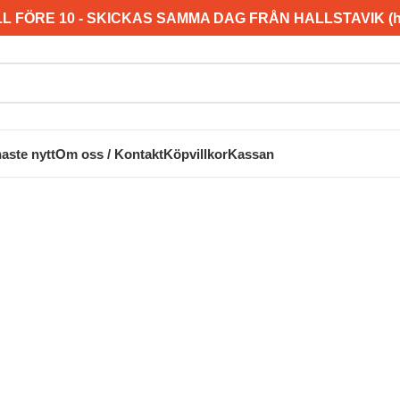
L FÖRE 10 - SKICKAS SAMMA DAG FRÅN HALLSTAVIK (hel
aste nytt
Om oss / Kontakt
Köpvillkor
Kassan