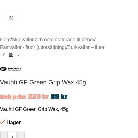
Click to enlarge
Hem
/
Skidvallor och och relaterade tillbehör
/
Fästvallor - fluor (utförsäljning)
/
Burkvallor – fluor
Vauhti GF Green Grip Wax 45g
229
kr
89
kr
Rek pris:
Vauhti GF Green Grip Wax, 45g
I lager