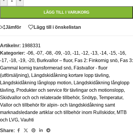
-
+
LÄGG TILL I VARUKORG
Jämför
Lägg till i önskelistan
Artikelnr:
1988331
Kategorier:
-06
,
-07
,
-08
,
-09
,
-10
,
-11
,
-12
,
-13
,
-14
,
-15
,
-16
,
-17
,
-18
,
-19
,
-20
,
Burkvallor – fluor
,
Fas 2: Finkornig snö
,
Fas 3:
Gammal kornig transformerad snö
,
Fästvallor - fluor
(utförsäljning)
,
Längdskidåkning kortare lopp tävling
,
Längdskidåkning långlopp motion
,
Längdskidåkning långlopp
tävling
,
Produkter och service för tävlingar och motionslopp
,
Skidvallor och och relaterade tillbehör
,
Snötyp
,
Temperatur
,
Vallor och tillbehör för alpin- och längdskidåkning samt
marknadsledande artiklar och tillbehör inom Rullskidor, MTB
och LVG
,
Vauhti
Share: