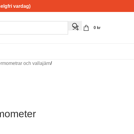
gfri vardag)
0
kr
 termometrar och vallajärn
/
mometer