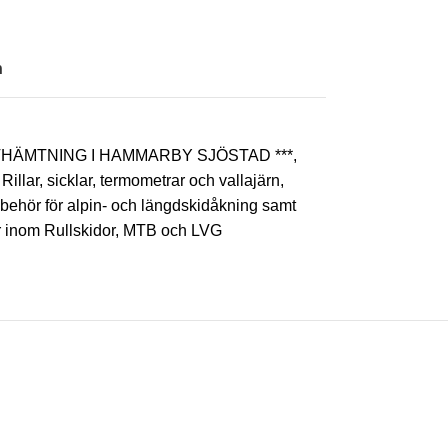
n
AVHÄMTNING I HAMMARBY SJÖSTAD ***
,
Rillar, sicklar, termometrar och vallajärn
,
llbehör för alpin- och längdskidåkning samt
ör inom Rullskidor, MTB och LVG