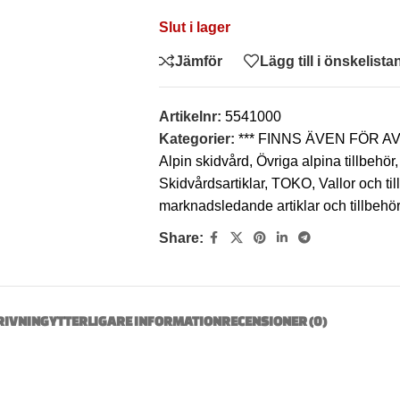
Slut i lager
Jämför
Lägg till i önskelista
Artikelnr:
5541000
Kategorier:
*** FINNS ÄVEN FÖR 
Alpin skidvård
,
Övriga alpina tillbehör
,
Skidvårdsartiklar
,
TOKO
,
Vallor och ti
marknadsledande artiklar och tillbeh
Share:
RIVNING
YTTERLIGARE INFORMATION
RECENSIONER (0)