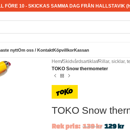
L FÖRE 10 - SKICKAS SAMMA DAG FRÅN HALLSTAVIK (hel
aste nytt
Om oss / Kontakt
Köpvillkor
Kassan
Hem
/
Skidvårdsartiklar
/
Rillar, sicklar,
TOKO Snow thermometer
TOKO Snow ther
Rek pris:
139
kr
129
kr