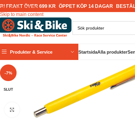
RI FRAKT ÖVER 699 KR
ÖPPET KÖP 14 DAGAR
BESTÄL
Skip to navigation
Skip to main content
Produkter & Service
Startsida
Alla produkter
Sen
-7%
SLUT
Click to enlarge