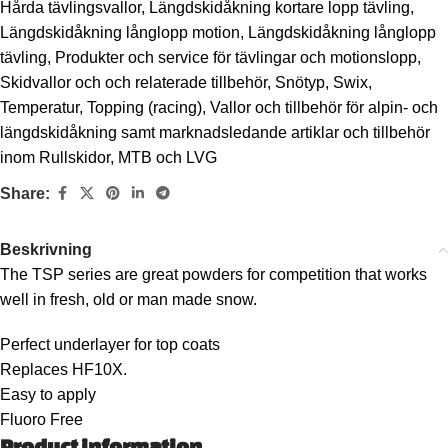
Hårda tävlingsvallor
,
Längdskidåkning kortare lopp tävling
,
Längdskidåkning långlopp motion
,
Längdskidåkning långlopp
tävling
,
Produkter och service för tävlingar och motionslopp
,
Skidvallor och och relaterade tillbehör
,
Snötyp
,
Swix
,
Temperatur
,
Topping (racing)
,
Vallor och tillbehör för alpin- och
längdskidåkning samt marknadsledande artiklar och tillbehör
inom Rullskidor, MTB och LVG
Share:
Beskrivning
The TSP series are great powders for competition that works
well in fresh, old or man made snow.
Perfect underlayer for top coats
Replaces HF10X.
Easy to apply
Fluoro Free
Product information