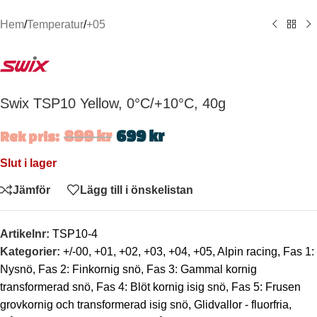
Hem
/
Temperatur
/
+05
Swix TSP10 Yellow, 0°C/+10°C, 40g
899
kr
699
kr
Rek pris:
Slut i lager
Jämför
Lägg till i önskelistan
Artikelnr:
TSP10-4
Kategorier:
+/-00
,
+01
,
+02
,
+03
,
+04
,
+05
,
Alpin racing
,
Fas 1:
Nysnö
,
Fas 2: Finkornig snö
,
Fas 3: Gammal kornig
transformerad snö
,
Fas 4: Blöt kornig isig snö
,
Fas 5: Frusen
grovkornig och transformerad isig snö
,
Glidvallor - fluorfria
,