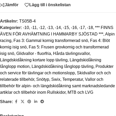
Jämför
Lägg till i önskelistan
Artikelnr:
TS05B-4
Kategorier:
-10
,
-11
,
-12
,
-13
,
-14
,
-15
,
-16
,
-17
,
-18
,
*** FINNS
ÄVEN FÖR AVHÄMTNING I HAMMARBY SJÖSTAD ***
,
Alpin
racing
,
Fas 3: Gammal kornig transformerad snö
,
Fas 4: Blöt
kornig isig snö
,
Fas 5: Frusen grovkornig och transformerad
isig snö
,
Glidvallor - fluorfria
,
Hårda tävlingsvallor
,
Längdskidåkning kortare lopp tävling
,
Längdskidåkning
långlopp motion
,
Längdskidåkning långlopp tävling
,
Produkter
och service för tävlingar och motionslopp
,
Skidvallor och och
relaterade tillbehör
,
Snötyp
,
Swix
,
Temperatur
,
Vallor och
tillbehör för alpin- och längdskidåkning samt marknadsledande
artiklar och tillbehör inom Rullskidor, MTB och LVG
Share: