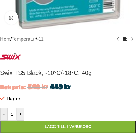
Click to enlarge
Hem
/
Temperatur
/
-11
Swix TS5 Black, -10°C/-18°C, 40g
549
kr
449
kr
Rek pris:
I lager
-
+
LÄGG TILL I VARUKORG