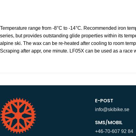
Temperature range from -8°C to -14°C. Recommended iron temp.: 1
series, but provides outstanding glide properties within its temp
alpine ski. The wax can be re-heated after cooling to room temper
Scraping after appr, one minute. LF05X can be used as a race 
E-POST
info@skibike.se
SMS/MOBIL
+46-70-607 92 84