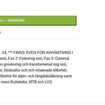
ILL I VARUKORG
n
-14
,
*** FINNS ÄVEN FÖR AVHÄMTNING I
ysnö
,
Fas 2: Finkornig snö
,
Fas 3: Gammal
en grovkornig och transformerad isig snö
,
or
,
Skidvallor och och relaterade tillbehör
,
tillbehör för alpin- och längdskidåkning samt
ör inom Rullskidor, MTB och LVG