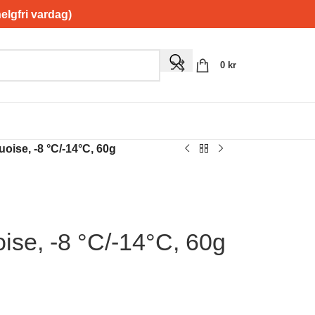
gfri vardag)
0
kr
oise, -8 °C/-14°C, 60g
ise, -8 °C/-14°C, 60g