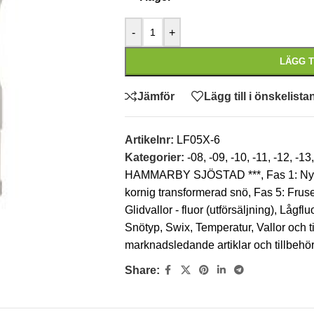
-
+
LÄGG T
Jämför
Lägg till i önskelista
Artikelnr:
LF05X-6
Kategorier:
-08
,
-09
,
-10
,
-11
,
-12
,
-13
,
HAMMARBY SJÖSTAD ***
,
Fas 1: N
kornig transformerad snö
,
Fas 5: Frus
Glidvallor - fluor (utförsäljning)
,
Lågflu
Snötyp
,
Swix
,
Temperatur
,
Vallor och 
marknadsledande artiklar och tillbeh
Share: