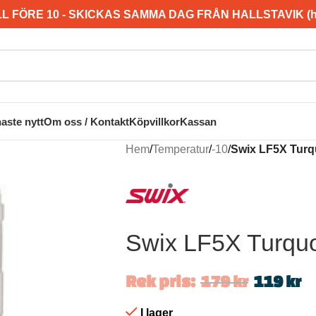
L FÖRE 10 - SKICKAS SAMMA DAG FRÅN HALLSTAVIK (hel
aste nytt
Om oss / Kontakt
Köpvillkor
Kassan
Hem
/
Temperatur
/
-10
/
Swix LF5X Turqu
Swix LF5X Turquo
Rek pris:
179
kr
119
kr
I lager