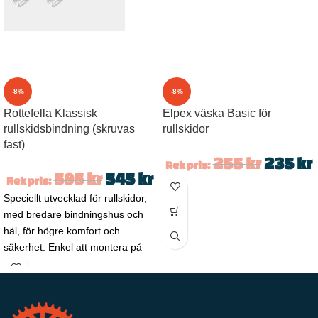
-8%
-8%
Rottefella Klassisk
Elpex väska Basic för
rullskidsbindning (skruvas
rullskidor
fast)
255
kr
235
kr
Rek pris:
595
kr
545
kr
Rek pris:
Speciellt utvecklad för rullskidor,
med bredare bindningshus och
häl, för högre komfort och
säkerhet. Enkel att montera på
alla slags