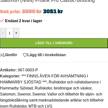
Salomon (NNN) Prolink Pro Classic-bindning
3590
kr
3051
kr
Rek pris:
Endast 2 kvar i lager
-
+
LÄGG TILL I VARUKORG
Jämför
Lägg till i önskelistan
Artikelnr:
067-0003-P
Kategorier:
*** FINNS ÄVEN FÖR AVHÄMTNING I
HAMMARBY SJÖSTAD ***
,
Rullskidor och rullskidservice i
Hammarby Sjöstad
,
Rullskidor, bindningar och väskor
,
Salomon
,
Swenor
,
Swenor
,
Vallor och tillbehör för alpin- och
längdskidåkning samt marknadsledande artiklar och tillbehör
inom Rullskidor, MTB och LVG