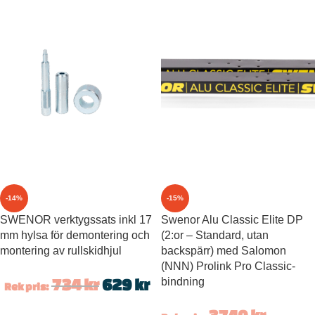
-14%
-15%
SWENOR verktygssats inkl 17
Swenor Alu Classic Elite DP
mm hylsa för demontering och
(2:or – Standard, utan
montering av rullskidhjul
backspärr) med Salomon
(NNN) Prolink Pro Classic-
734
kr
629
kr
bindning
Rek pris: