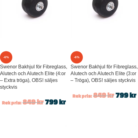
-6%
-6%
Swenor Bakhjul för Fibreglass,
Swenor Bakhjul för Fibreglass,
Alutech och Alutech Elite (4:or
Alutech och Alutech Elite (3:or
– Extra tröga), OBS! säljes
– Tröga), OBS! säljes styckvis
styckvis
849
kr
799
kr
Rek pris:
849
kr
799
kr
Rek pris: