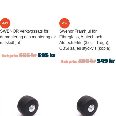
-14%
-8%
SWENOR verktygssats för
Swenor Framhjul för
demontering och montering av
Fibreglass, Alutech och
rullskidhjul
Alutech Elite (3:or – Tröga),
OBS! säljes styckvis (kopia)
695
kr
595
kr
Rek pris:
599
kr
549
kr
Rek pris: