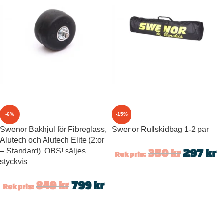
-6%
-15%
Swenor Bakhjul för Fibreglass,
Swenor Rullskidbag 1-2 par
Alutech och Alutech Elite (2:or
– Standard), OBS! säljes
350
kr
297
kr
Rek pris:
styckvis
849
kr
799
kr
Rek pris: