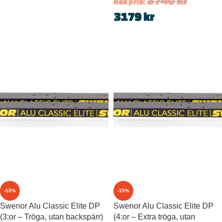
3740
kr
Rek pris:
3179
kr
-15%
-15%
Swenor Alu Classic Elite DP
Swenor Alu Classic Elite DP
(3:or – Tröga, utan backspärr)
(4:or – Extra tröga, utan