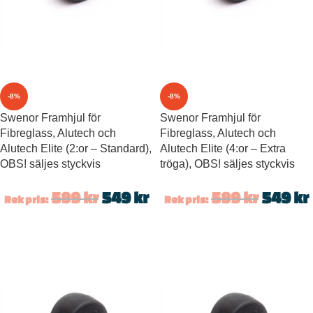
-8%
-8%
Swenor Framhjul för
Swenor Framhjul för
Fibreglass, Alutech och
Fibreglass, Alutech och
Alutech Elite (2:or – Standard),
Alutech Elite (4:or – Extra
OBS! säljes styckvis
tröga), OBS! säljes styckvis
599
kr
549
kr
599
kr
549
kr
Rek pris:
Rek pris: