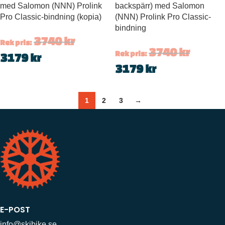
med Salomon (NNN) Prolink
backspärr) med Salomon
Pro Classic-bindning (kopia)
(NNN) Prolink Pro Classic-
bindning
3740
kr
Rek pris:
3740
kr
Rek pris:
3179
kr
3179
kr
1
2
3
→
E-POST
info@skibike.se