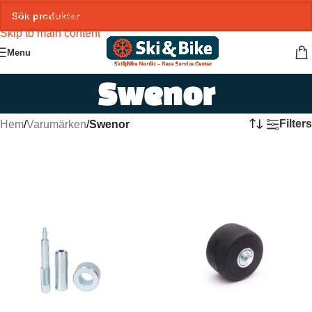
Skip to navigation
Skip to main content
Menu
Swenor
Filters
Hem
/
Varumärken
/
Swenor