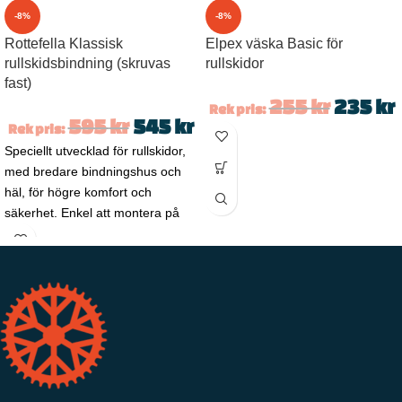
-8%
-8%
Rottefella Klassisk
Elpex väska Basic för
rullskidsbindning (skruvas
rullskidor
fast)
255
kr
235
kr
Rek pris:
595
kr
545
kr
Rek pris:
Speciellt utvecklad för rullskidor,
med bredare bindningshus och
häl, för högre komfort och
säkerhet. Enkel att montera på
alla slags