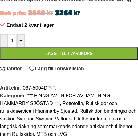
3840
kr
3264
kr
Rek pris:
Endast 2 kvar i lager
-
+
LÄGG TILL I VARUKORG
Jämför
Lägg till i önskelistan
Artikelnr:
067-5004DP-R
Kategorier:
*** FINNS ÄVEN FÖR AVHÄMTNING I
HAMMARBY SJÖSTAD ***
,
Rottefella
,
Rullskidor och
rullskidservice i Hammarby Sjöstad
,
Rullskidor, bindningar och
väskor
,
Swenor
,
Swenor
,
Vallor och tillbehör för alpin- och
längdskidåkning samt marknadsledande artiklar och tillbehör
inom Rullskidor, MTB och LVG