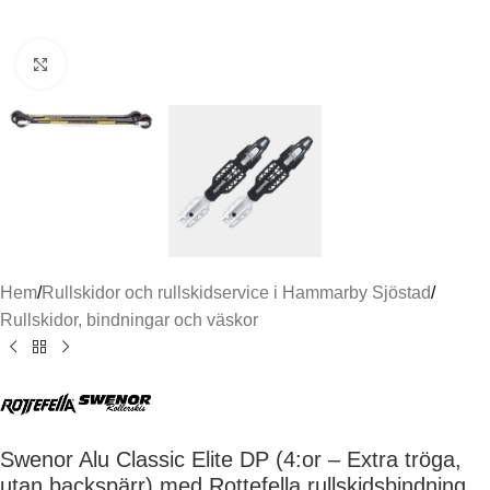
Click to enlarge
Hem
/
Rullskidor och rullskidservice i Hammarby Sjöstad
/
Rullskidor, bindningar och väskor
Swenor Alu Classic Elite DP (4:or – Extra tröga,
utan backspärr) med Rottefella rullskidsbindning