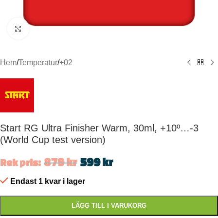
Click to enlarge
Hem
/
Temperatur
/
+02
Start RG Ultra Finisher Warm, 30ml, +10º…-3
(World Cup test version)
879
kr
599
kr
Rek pris:
Endast 1 kvar i lager
LÄGG TILL I VARUKORG