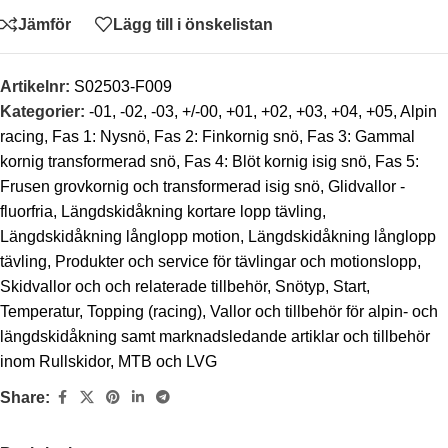
Jämför
Lägg till i önskelistan
Artikelnr:
S02503-F009
Kategorier:
-01
,
-02
,
-03
,
+/-00
,
+01
,
+02
,
+03
,
+04
,
+05
,
Alpin
racing
,
Fas 1: Nysnö
,
Fas 2: Finkornig snö
,
Fas 3: Gammal
kornig transformerad snö
,
Fas 4: Blöt kornig isig snö
,
Fas 5:
Frusen grovkornig och transformerad isig snö
,
Glidvallor -
fluorfria
,
Längdskidåkning kortare lopp tävling
,
Längdskidåkning långlopp motion
,
Längdskidåkning långlopp
tävling
,
Produkter och service för tävlingar och motionslopp
,
Skidvallor och och relaterade tillbehör
,
Snötyp
,
Start
,
Temperatur
,
Topping (racing)
,
Vallor och tillbehör för alpin- och
längdskidåkning samt marknadsledande artiklar och tillbehör
inom Rullskidor, MTB och LVG
Share: