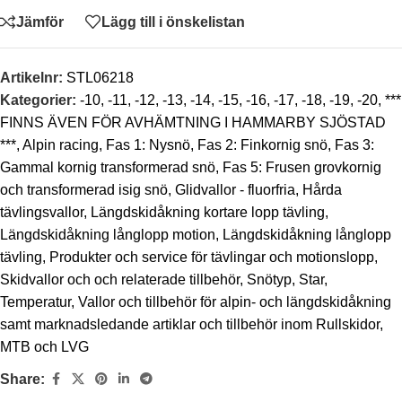
Jämför
Lägg till i önskelistan
Artikelnr:
STL06218
Kategorier:
-10
,
-11
,
-12
,
-13
,
-14
,
-15
,
-16
,
-17
,
-18
,
-19
,
-20
,
***
FINNS ÄVEN FÖR AVHÄMTNING I HAMMARBY SJÖSTAD
***
,
Alpin racing
,
Fas 1: Nysnö
,
Fas 2: Finkornig snö
,
Fas 3:
Gammal kornig transformerad snö
,
Fas 5: Frusen grovkornig
och transformerad isig snö
,
Glidvallor - fluorfria
,
Hårda
tävlingsvallor
,
Längdskidåkning kortare lopp tävling
,
Längdskidåkning långlopp motion
,
Längdskidåkning långlopp
tävling
,
Produkter och service för tävlingar och motionslopp
,
Skidvallor och och relaterade tillbehör
,
Snötyp
,
Star
,
Temperatur
,
Vallor och tillbehör för alpin- och längdskidåkning
samt marknadsledande artiklar och tillbehör inom Rullskidor,
MTB och LVG
Share: