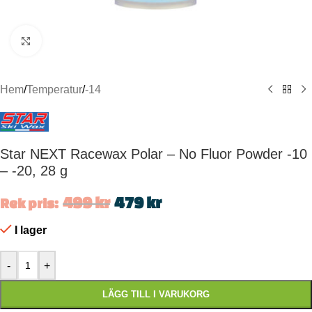
Click to enlarge
Hem
/
Temperatur
/
-14
Star NEXT Racewax Polar – No Fluor Powder -10
– -20, 28 g
499
kr
479
kr
Rek pris:
I lager
-
+
LÄGG TILL I VARUKORG