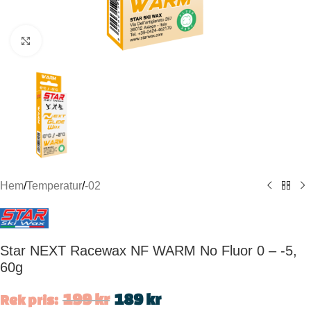
Click to enlarge
Hem
/
Temperatur
/
-02
Star NEXT Racewax NF WARM No Fluor 0 – -5,
60g
199
kr
189
kr
Rek pris: