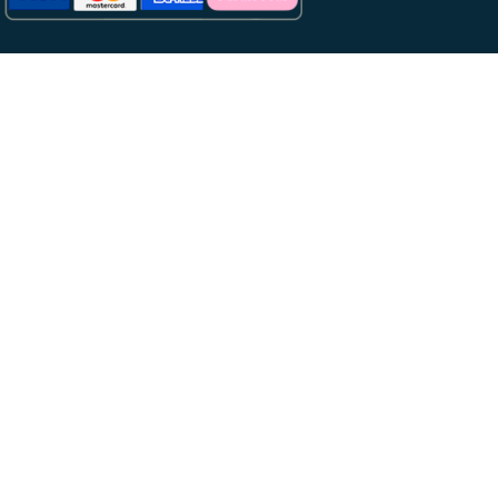
VI LEVERERAR MED
OM DENNA WEBBPLATS
Bilder på vår hemsida är föremål för skydd för upphovsrätt
tillhörande Lars Nelson och Luca Mara. Hemsidan produceras
av
Reklamfirman.com
i Jönköping.
HITTA TILL OSS
Endast enligt särskild överenskommelse. Ski&Bike Nordic,
Korphoppsgatan 33, Stockholm (Hammarby Sjöstad).