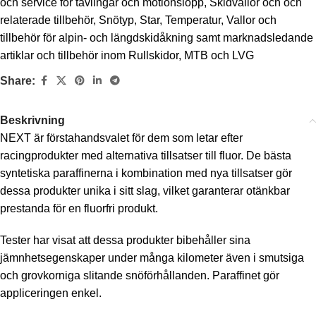
och service för tävlingar och motionslopp
,
Skidvallor och och
relaterade tillbehör
,
Snötyp
,
Star
,
Temperatur
,
Vallor och
tillbehör för alpin- och längdskidåkning samt marknadsledande
artiklar och tillbehör inom Rullskidor, MTB och LVG
Share:
Beskrivning
NEXT är förstahandsvalet för dem som letar efter
racingprodukter med alternativa tillsatser till fluor. De bästa
syntetiska paraffinerna i kombination med nya tillsatser gör
dessa produkter unika i sitt slag, vilket garanterar otänkbar
prestanda för en fluorfri produkt.
Tester har visat att dessa produkter bibehåller sina
jämnhetsegenskaper under många kilometer även i smutsiga
och grovkorniga slitande snöförhållanden. Paraffinet gör
appliceringen enkel.