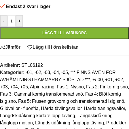
Endast 2 kvar i lager
-
+
LÄGG TILL I VARUKORG
Jämför
Lägg till i önskelistan
Artikelnr:
STL06192
Kategorier:
-01
,
-02
,
-03
,
-04
,
-05
,
*** FINNS ÄVEN FÖR
AVHÄMTNING I HAMMARBY SJÖSTAD ***
,
+/-00
,
+01
,
+02
,
+03
,
+04
,
+05
,
Alpin racing
,
Fas 1: Nysnö
,
Fas 2: Finkornig snö
,
Fas 3: Gammal kornig transformerad snö
,
Fas 4: Blöt kornig
isig snö
,
Fas 5: Frusen grovkornig och transformerad isig snö
,
Glidvallor - fluorfria
,
Hårda tävlingsvallor
,
Hårda träningsvallor
,
Längdskidåkning kortare lopp tävling
,
Längdskidåkning
långlopp motion
,
Längdskidåkning långlopp tävling
,
Produkter