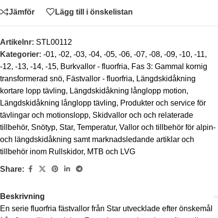
Jämför
Lägg till i önskelistan
Artikelnr:
STL00112
Kategorier:
-01
,
-02
,
-03
,
-04
,
-05
,
-06
,
-07
,
-08
,
-09
,
-10
,
-11
,
-12
,
-13
,
-14
,
-15
,
Burkvallor - fluorfria
,
Fas 3: Gammal kornig
transformerad snö
,
Fästvallor - fluorfria
,
Längdskidåkning
kortare lopp tävling
,
Längdskidåkning långlopp motion
,
Längdskidåkning långlopp tävling
,
Produkter och service för
tävlingar och motionslopp
,
Skidvallor och och relaterade
tillbehör
,
Snötyp
,
Star
,
Temperatur
,
Vallor och tillbehör för alpin-
och längdskidåkning samt marknadsledande artiklar och
tillbehör inom Rullskidor, MTB och LVG
Share:
Beskrivning
En serie fluorfria fästvallor från Star utvecklade efter önskemål