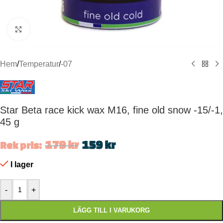
Click to enlarge
Hem
/
Temperatur
/
-07
Star Beta race kick wax M16, fine old snow -15/-1,
45 g
179
kr
159
kr
Rek pris:
I lager
-
+
LÄGG TILL I VARUKORG