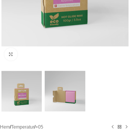
Click to enlarge
Hem
/
Temperatur
/
+05