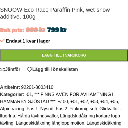
SNOOW Eco Race Paraffin Pink, wet snow
additive, 100g
999
kr
799
kr
Rek pris:
Endast 1 kvar i lager
LÄGG TILL I VARUKORG
Jämför
Lägg till i önskelistan
Artikelnr:
92201-8003410
Kategorier:
-01
,
*** FINNS ÄVEN FÖR AVHÄMTNING I
HAMMARBY SJÖSTAD ***
,
+/-00
,
+01
,
+02
,
+03
,
+04
,
+05
,
Alpin racing
,
Fas 1: Nysnö
,
Fas 2: Finkornig snö
,
Glidvallor -
fluorfria
,
Hårda tävlingsvallor
,
Längdskidåkning kortare lopp
tävling
,
Längdskidåkning långlopp motion
,
Längdskidåkning