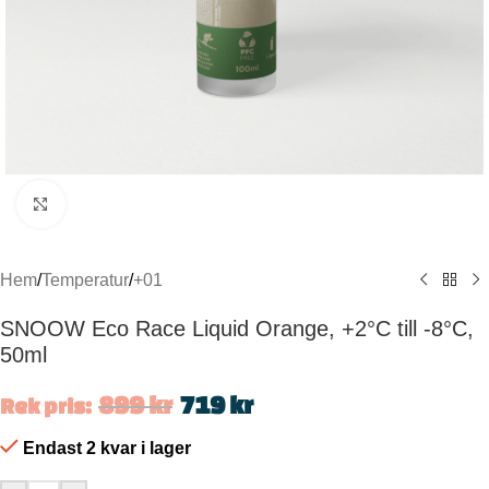
Click to enlarge
Hem
/
Temperatur
/
+01
SNOOW Eco Race Liquid Orange, +2°C till -8°C,
50ml
899
kr
719
kr
Rek pris:
Endast 2 kvar i lager