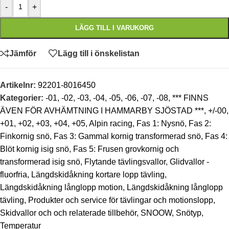
-
+
LÄGG TILL I VARUKORG
Jämför
Lägg till i önskelistan
Artikelnr:
92201-8016450
Kategorier:
-01
,
-02
,
-03
,
-04
,
-05
,
-06
,
-07
,
-08
,
*** FINNS
ÄVEN FÖR AVHÄMTNING I HAMMARBY SJÖSTAD ***
,
+/-00
,
+01
,
+02
,
+03
,
+04
,
+05
,
Alpin racing
,
Fas 1: Nysnö
,
Fas 2:
Finkornig snö
,
Fas 3: Gammal kornig transformerad snö
,
Fas 4:
Blöt kornig isig snö
,
Fas 5: Frusen grovkornig och
transformerad isig snö
,
Flytande tävlingsvallor
,
Glidvallor -
fluorfria
,
Längdskidåkning kortare lopp tävling
,
Längdskidåkning långlopp motion
,
Längdskidåkning långlopp
tävling
,
Produkter och service för tävlingar och motionslopp
,
Skidvallor och och relaterade tillbehör
,
SNOOW
,
Snötyp
,
Temperatur