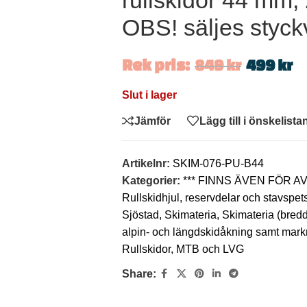
rullskidor 44 mm, 2
OBS! säljes styck
Rek pris:
849
kr
499
kr
Slut i lager
Jämför
Lägg till i önskelista
Artikelnr:
SKIM-076-PU-B44
Kategorier:
*** FINNS ÄVEN FÖR 
Rullskidhjul, reservdelar och stavspet
Sjöstad
,
Skimateria
,
Skimateria (bre
alpin- och längdskidåkning samt markn
Rullskidor, MTB och LVG
Share: