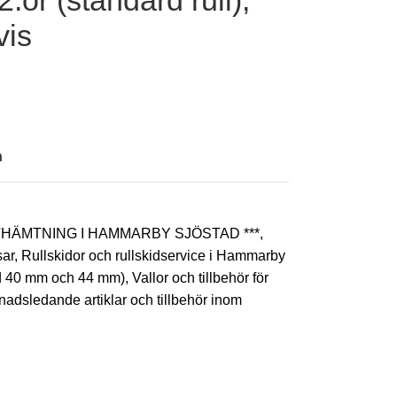
:or (standard rull),
vis
n
AVHÄMTNING I HAMMARBY SJÖSTAD ***
,
sar
,
Rullskidor och rullskidservice i Hammarby
dd 40 mm och 44 mm)
,
Vallor och tillbehör för
adsledande artiklar och tillbehör inom