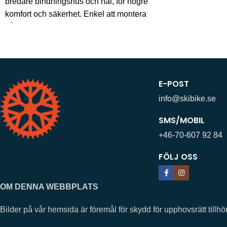
bredare bindningshus och häl, för högre
komfort och säkerhet. Enkel att montera
på alla slags
E-POST
info@skibike.se
SMS/MOBIL
+46-70-607 92 84
FÖLJ OSS
OM DENNA WEBBPLATS
Bilder på vår hemsida är föremål för skydd för upphovsrätt ti