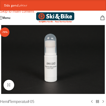
Skip to navigation
Skip to main content
Menu
-70%
Click to enlarge
Hem
/
Temperatur
/
-05