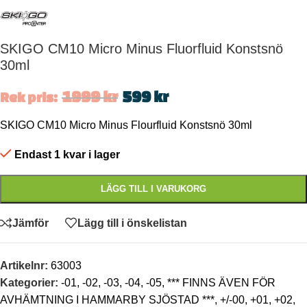
SKIGO CM10 Micro Minus Fluorfluid Konstsnö
30ml
1999
kr
599
kr
Rek pris:
SKIGO CM10 Micro Minus Flourfluid Konstsnö 30ml
Endast 1 kvar i lager
LÄGG TILL I VARUKORG
Jämför
Lägg till i önskelistan
Artikelnr:
63003
Kategorier:
-01
,
-02
,
-03
,
-04
,
-05
,
*** FINNS ÄVEN FÖR
AVHÄMTNING I HAMMARBY SJÖSTAD ***
,
+/-00
,
+01
,
+02
,