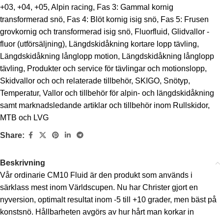
+03
,
+04
,
+05
,
Alpin racing
,
Fas 3: Gammal kornig
transformerad snö
,
Fas 4: Blöt kornig isig snö
,
Fas 5: Frusen
grovkornig och transformerad isig snö
,
Fluorfluid
,
Glidvallor -
fluor (utförsäljning)
,
Längdskidåkning kortare lopp tävling
,
Längdskidåkning långlopp motion
,
Längdskidåkning långlopp
tävling
,
Produkter och service för tävlingar och motionslopp
,
Skidvallor och och relaterade tillbehör
,
SKIGO
,
Snötyp
,
Temperatur
,
Vallor och tillbehör för alpin- och längdskidåkning
samt marknadsledande artiklar och tillbehör inom Rullskidor,
MTB och LVG
Share:
Beskrivning
Vår ordinarie CM10 Fluid är den produkt som används i
särklass mest inom Världscupen. Nu har Christer gjort en
nyversion, optimalt resultat inom -5 till +10 grader, men bäst på
konstsnö. Hållbarheten avgörs av hur hårt man korkar in