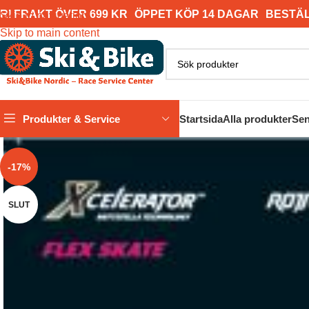
RI FRAKT ÖVER 699 KR
ÖPPET KÖP 14 DAGAR
BESTÄL
Skip to navigation
Skip to main content
Produkter & Service
Startsida
Alla produkter
Sen
-17%
SLUT