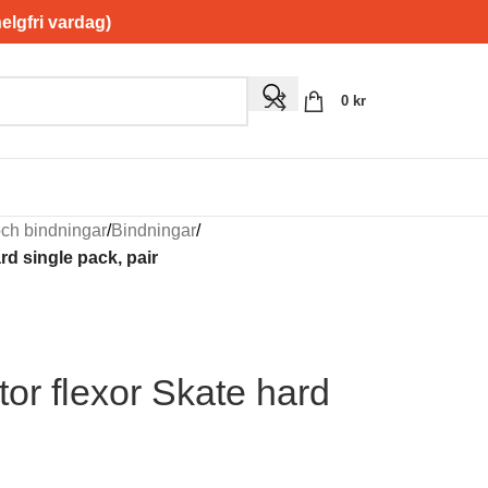
gfri vardag)
0
kr
och bindningar
/
Bindningar
/
rd single pack, pair
tor flexor Skate hard