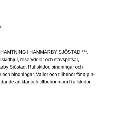
n
AVHÄMTNING I HAMMARBY SJÖSTAD ***
,
lskidhjul, reservdelar och stavspetsar
,
arby Sjöstad
,
Rullskidor, bindningar och
r och bindningar
,
Vallor och tillbehör för alpin-
nde artiklar och tillbehör inom Rullskidor,