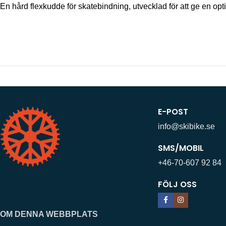
En hård flexkudde för skatebindning, utvecklad för att ge en op
E-POST
info@skibike.se
SMS/MOBIL
+46-70-607 92 84
FÖLJ OSS
OM DENNA WEBBPLATS