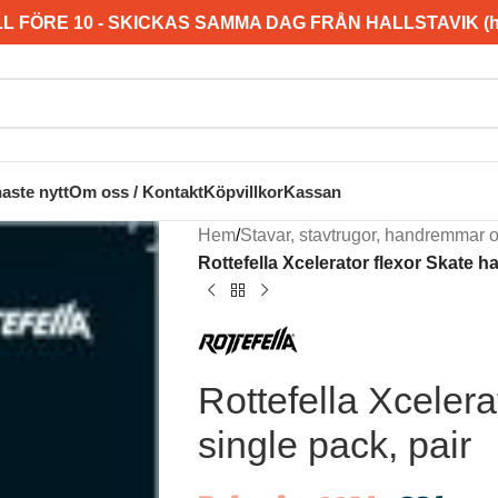
L FÖRE 10 - SKICKAS SAMMA DAG FRÅN HALLSTAVIK (hel
aste nytt
Om oss / Kontakt
Köpvillkor
Kassan
Hem
/
Stavar, stavtrugor, handremmar 
Rottefella Xcelerator flexor Skate ha
Rottefella Xcelera
single pack, pair