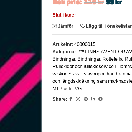
Rek pris:
119
kr
99
kr
Slut i lager
Jämför
Lägg till i önskelista
Artikelnr:
40800015
Kategorier:
*** FINNS ÄVEN FÖR 
Bindningar
,
Bindningar
,
Rottefella
,
Rul
Rullskidor och rullskidservice i Hamm
väskor
,
Stavar, stavtrugor, handremma
och längdskidåkning samt marknadsleda
MTB och LVG
Share: