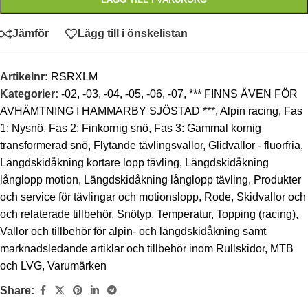
Jämför
Lägg till i önskelistan
Artikelnr:
RSRXLM
Kategorier:
-02
,
-03
,
-04
,
-05
,
-06
,
-07
,
*** FINNS ÄVEN FÖR
AVHÄMTNING I HAMMARBY SJÖSTAD ***
,
Alpin racing
,
Fas
1: Nysnö
,
Fas 2: Finkornig snö
,
Fas 3: Gammal kornig
transformerad snö
,
Flytande tävlingsvallor
,
Glidvallor - fluorfria
,
Längdskidåkning kortare lopp tävling
,
Längdskidåkning
långlopp motion
,
Längdskidåkning långlopp tävling
,
Produkter
och service för tävlingar och motionslopp
,
Rode
,
Skidvallor och
och relaterade tillbehör
,
Snötyp
,
Temperatur
,
Topping (racing)
,
Vallor och tillbehör för alpin- och längdskidåkning samt
marknadsledande artiklar och tillbehör inom Rullskidor, MTB
och LVG
,
Varumärken
Share: