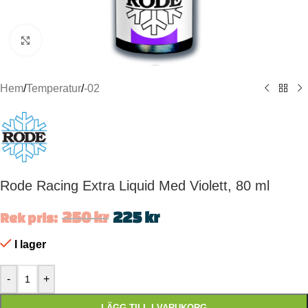
Click to enlarge
Hem
/
Temperatur
/
-02
Rode Racing Extra Liquid Med Violett, 80 ml
250
kr
225
kr
Rek pris:
I lager
-
+
LÄGG TILL I VARUKORG